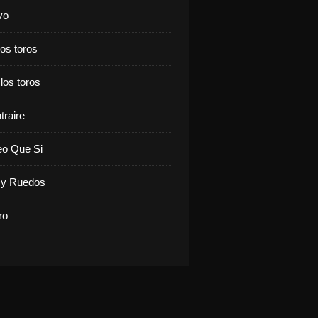
vo
los toros
 los toros
traire
eo Que Si
y Ruedos
ro