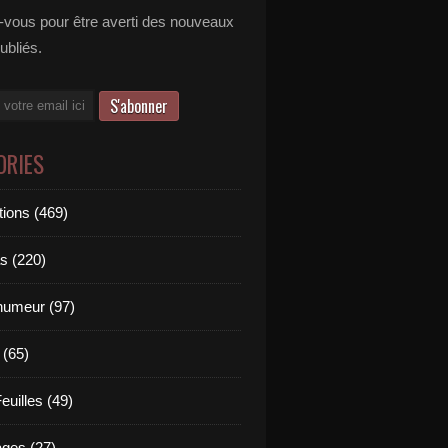
vous pour être averti des nouveaux
publiés.
ORIES
tions (469)
s (220)
'humeur (97)
 (65)
euilles (49)
es (27)