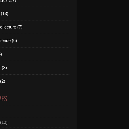
 (13)
 lecture (7)
ride (6)
5)
 (3)
 (2)
VES
(10)