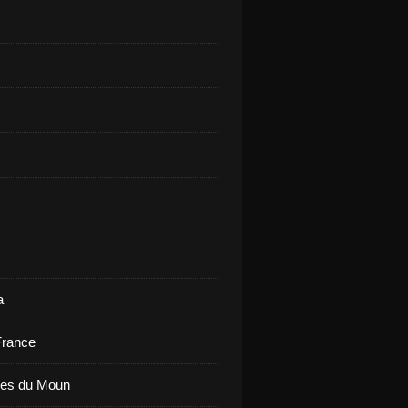
a
France
ues du Moun