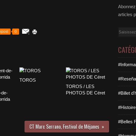
Abonnez-
articles 
Email
epost
0
CATÉG
#Informa
#Reseña
TOROS
TOROS / LES
-de-
PHOTOS DE Céret
#Billet d
orrida
#Histoire
#Belles F
CT Marc Serrano, Festival de Méjanes
#Hommag