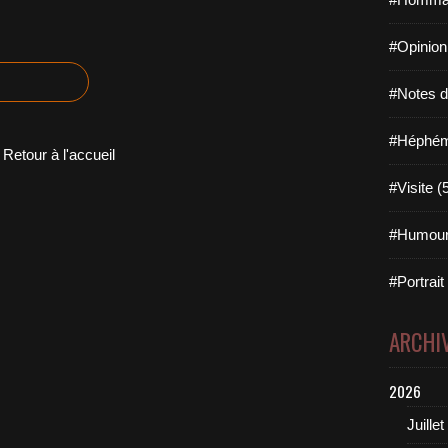
#Opinion
#Notes de
#Héphémé
Retour à l'accueil
#Visite (
#Humour
#Portrait
ARCHI
2026
Juillet