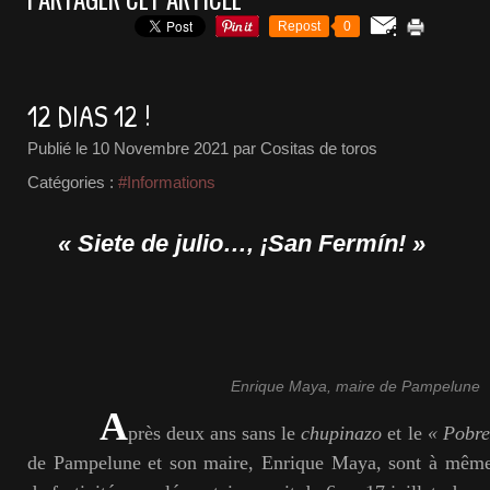
Repost
0
12 DIAS 12 !
Publié le
10 Novembre 2021
par Cositas de toros
Catégories :
#Informations
« Siete de julio…, ¡San Fermín! »
Enrique Maya, maire de Pampelune
A
près deux ans sans le
chupinazo
et le
« Pobre
de Pampelune et son maire, Enrique Maya, sont à même 