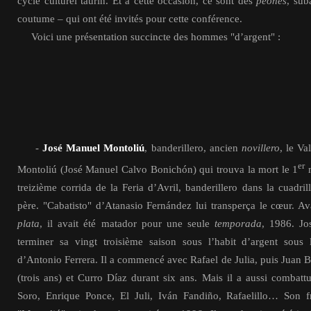
cycle culturel taurin. Et à cette occasion, ce sont des
peones
, sub
coutume – qui ont été invités pour cette conférence.
Voici une présentation succincte des hommes "d’argent" :
-
José Manuel Montoliú
, banderillero, ancien
novillero
, le Va
er
Montoliú (José Manuel Calvo Bonichón) qui trouva la mort le 1
m
treizième corrida de la Feria d’Avril, banderillero dans la cuadr
père. "Cabatisto" d’Atanasio Fernández lui transperça le cœur. A
plata
, il avait été matador pour une seule
temporada
, 1986. Jo
terminer sa vingt troisième saison sous l’habit d’argent sous 
d’Antonio Ferrera. Il a commencé avec Rafael de Julia, puis Juan B
(trois ans) et Curro Díaz durant six ans. Mais il a aussi combat
Soro, Enrique Ponce, El Juli, Iván Fandiño, Rafaelillo… Son f