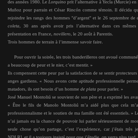
des années 1980. Le
Lorquino
prit l’alternative à Yecla (Murcie) 
Muñoz pour parrain et César Rincón comme témoin. Il décida que
rejoindre les rangs des hommes "d’argent" et le 26 septembre de ce
coleta
, 30 ans après avoir pris l’alternative dans ces mêmes 
présentation en France,
novillero
, le 20 août à Parentis.
Trois hommes de terrain à l’immense savoir faire.
Pour ouvrir la soirée, les trois banderilleros ont avoué communém
a beaucoup de peur et le nier, c’est mentir. »
Ils compensent cette peur par la satisfaction de se sentir protecteu
anges gardiens. « Nous avons cette aptitude professionnelle permet
matadors, ils ont besoin d’un homme
de plata
pour parler. »
José Manuel Montoliú se souvient de son père et a exprimé les ava
« Être le fils de Manolo Montoliú m’a aidé plus que cela m’a
professionnalisme et le soutien de ma famille ont été essentiels. » L
n’ai jamais eu la chance de pouvoir lui parler sérieusement de mon
seule chose qu’on partage, c’est l’expérience, car j’étais très j
NDLR], et il a toujours insisté pour que j’étudie, on verra plus tard.