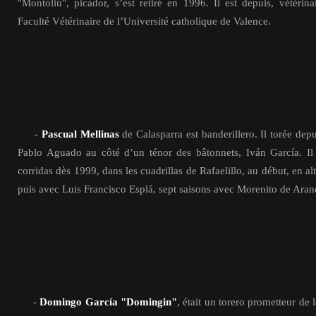
"Montoliú", picador, s’est retiré en 1996. Il est depuis, vétérin
Faculté Vétérinaire de l’Université catholique de Valence.
-
Pascual Mellinas
de Calasparra est banderillero. Il torée dep
Pablo Aguado au côté d’un ténor des bâtonnets, Iván García. Il 
corridas dès 1999, dans les cuadrillas de Rafaelillo, au début, en a
puis avec Luis Francisco Esplá, sept saisons avec Morenito de Ara
-
Domingo García "Domingin"
, était un torero prometteur de