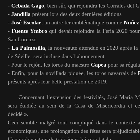
-
Cebada Gago
, bien sûr, qui rejoindra les Corrales del 
-
Jandilla
présent lors des deux dernières éditions
-
José Escolar
, un autre fer emblématique comme
Nuñez 
-
Fuente Ymbro
qui devait rejoindre la Feria 2020 pou
San Lorenzo
-
La Palmosilla
, la nouveauté attendue en 2020 après la
de Séville, sera incluse dans l’abonnement
- Pour le rejón, les toros du maestro
Capea
pour sa régula
- Enfin, pour la novillada piquée, les toros navarrais de
présents après leur belle prestation de 2019.
Concernant l’extension des festivités, José María Ma
sera étudiée au sein de la Casa de Misericordia et ce
décidé ».
Ceci semble malgré tout compliqué dans le contexte a
économiques, une prolongation des fêtes sera préjudiciabl
Une prolongation de trois jours lui sera fatale.