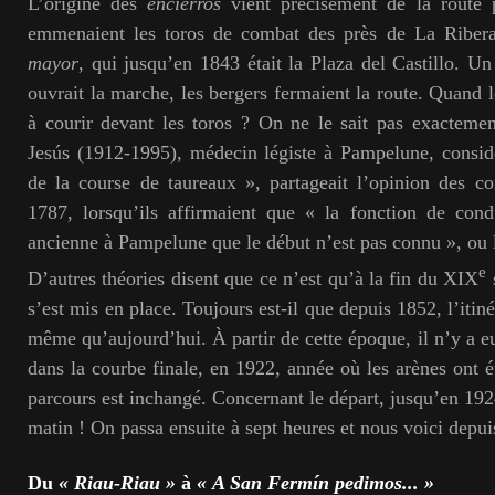
L’origine des
encierros
vient précisément de la route p
emmenaient les toros de combat des près de La Riber
mayor
, qui jusqu’en 1843 était la Plaza del Castillo. Un
ouvrait la marche, les bergers fermaient la route. Quand 
à courir devant les toros ? On ne le sait pas exactem
Jesús (1912-1995), médecin légiste à Pampelune, consid
de la course de taureaux », partageait l’opinion des c
1787, lorsqu’ils affirmaient que « la fonction de cond
ancienne à Pampelune que le début n’est pas connu », ou l
e
D’autres théories disent que ce n’est qu’à la fin du XIX
s
s’est mis en place. Toujours est-il que depuis 1852, l’itin
même qu’aujourd’hui. À partir de cette époque, il n’y a 
dans la courbe finale, en 1922, année où les arènes ont é
parcours est inchangé. Concernant le départ, jusqu’en 1924
matin ! On passa ensuite à sept heures et nous voici depui
Du
« Riau-Riau »
à
« A San Fermín pedimos... »