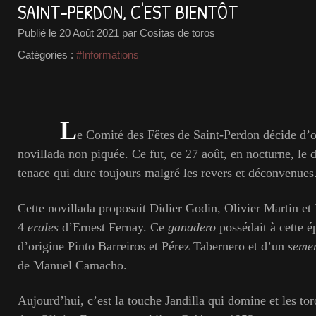
SAINT-PERDON, C'EST BIENTÔT
Publié le
20 Août 2021
par Cositas de toros
Catégories :
#Informations
L
e Comité des Fêtes de Saint-Perdon décide d’o
novillada non piquée. Ce fut, ce 27 août, en nocturne, le 
tenace qui dure toujours malgré les revers et déconvenues
Cette novillada proposait Didier Godin, Olivier Martin e
4
erales
d’Ernest Fernay. Ce
ganadero
possédait à cette 
d’origine Pinto Barreiros et Pérez Tabernero et d’un
semen
de Manuel Camacho.
Aujourd’hui, c’est la touche Jandilla qui domine et les to