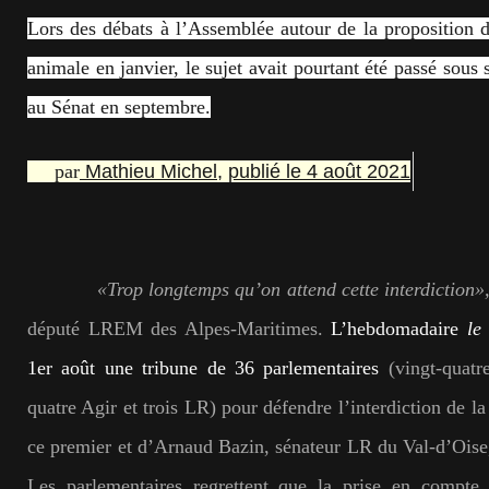
Lors des débats à l’Assemblée autour de la proposition de
animale en janvier, le sujet avait pourtant été passé sous 
au Sénat en septembre.
par
Mathieu Michel
,
publié le 4 août 2021
«Trop longtemps qu’on attend cette interdiction»
député LREM des Alpes-Maritimes.
L’hebdomadaire
le
1er août une tribune de 36 parlementaires
(vingt-quat
quatre Agir et trois LR) pour défendre l’interdiction de la 
ce premier et d’Arnaud Bazin, sénateur LR du Val-d’Oise,
Les parlementaires regrettent que la prise en compte 