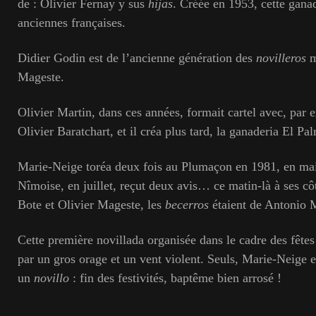
de : Olivier Fernay y sus
hijas
. Créée en 1953, cette ganad
anciennes françaises.
Didier Godin est de l’ancienne génération des
novilleros
m
Mageste.
Olivier Martin, dans ces années, formait cartel avec, par 
Olivier Baratchart, et il créa plus tard, la ganaderia El Pa
Marie-Neige toréa deux fois au Plumaçon en 1981, en mai 
Nîmoise, en juillet, reçut deux avis… ce matin-là à ses cô
Bote et Olivier Mageste, les
becerros
étaient de Antonio 
Cette première novillada organisée dans le cadre des fêtes
par un gros orage et un vent violent. Seuls, Marie-Neige 
un
novillo
: fin des festivités, baptême bien arrosé !