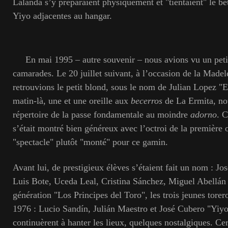
Lalanda s’y préparaient physiquement et "tientaient" le bét
Yiyo adjacentes au hangar.
En mai 1995 – autre souvenir – nous avions vu un petit
camarades. Le 20 juillet suivant, à l’occasion de la Made
retrouvions le petit blond, sous le nom de Julian Lopez "El
matin-là, une et une oreille aux
becerros
de La Ermita, nou
répertoire de la passe fondamentale au moindre
adorno
. C
s’était montré bien généreux avec l’octroi de la première o
"spectacle" plutôt "monté" pour ce gamin.
Avant lui, de prestigieux élèves s’étaient fait un nom : Jos
Luis Bote, Uceda Leal, Cristina Sánchez, Miguel Abellán 
génération "Los Principes del Toro", les trois jeunes tore
1976 : Lucio Sandín, Julián Maestro et José Cubero "Yiy
continuèrent à hanter les lieux, quelques nostalgiques. Ce