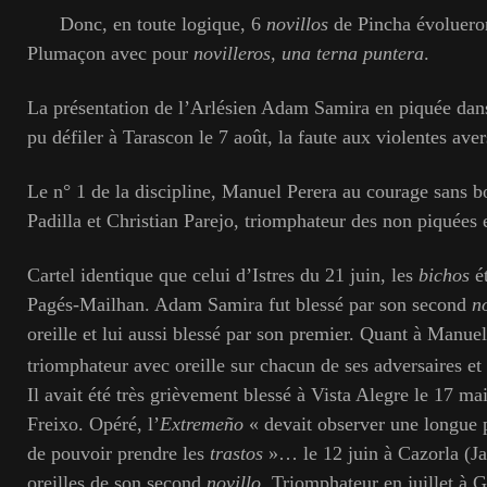
Donc, en toute logique, 6
novillos
de Pincha évolueron
Plumaçon avec pour
novilleros
,
una terna puntera
.
La présentation de l’Arlésien Adam Samira en piquée dan
pu défiler à Tarascon le 7 août, la faute aux violentes aver
Le n° 1 de la discipline, Manuel Perera au courage sans bo
Padilla et Christian Parejo, triomphateur des non piquées
Cartel identique que celui d’Istres du 21 juin, les
bichos
ét
Pagés-Mailhan. Adam Samira fut blessé par son second
n
oreille et lui aussi blessé par son premier. Quant à Manuel 
triomphateur avec oreille sur chacun de ses adversaires et 
Il avait été très grièvement blessé à Vista Alegre le 17 ma
Freixo. Opéré, l’
Extremeño
« devait observer une longue 
de pouvoir prendre les
trastos
»… le 12 juin à Cazorla (Jaé
oreilles de son second
novillo
. Triomphateur en juillet à G