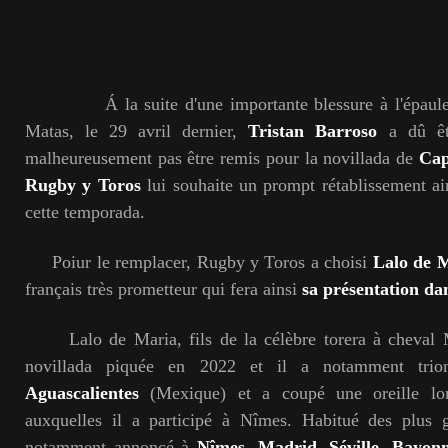
Á la suite d'une importante blessure à l'épaule d
Matas, le 29 avril dernier,
Tristan Barroso
a dû êt
malheureusement pas être remis pour la novillada de
Cap
Rugby y Toros
lui souhaite un prompt rétablissement ai
cette temporada.
Poiur le remplacer, Rugby y Toros a choisi
Lalo de 
français très prometteur qui fera ainsi
sa présentation da
Lalo de Maria, fils de la célèbre torera à cheval M
novillada piquée en 2022 et il a notamment tr
Aguascalientes
(Mexique) et a coupé une oreille lor
auxquelles il a participé à Nîmes. Habitué des plus g
notamment annoncé à
Nîmes
,
Madrid
,
Séville
,
Bayon