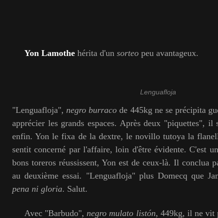
Yon Lamothe
hérita d'un
sorteo
peu avantageux.
Lenguafloja
"Lenguafloja",
negro burraco
de 445kg ne se précipita guè
apprécier les grands espaces. Après deux "piquettes", il 
enfin. Yon le fixa de la dextre, le novillo tutoya la flanell
sentit concerné par l'affaire, loin d'être évidente. C'est 
bons toreros réussissent, Yon est de ceux-là. Il conclua 
au deuxième essai. "Lenguafloja" plus Domecq que Jand
pena
ni gloria
. Salut.
Avec "Barbudo",
negro mulato listón
, 449kg, il ne vit