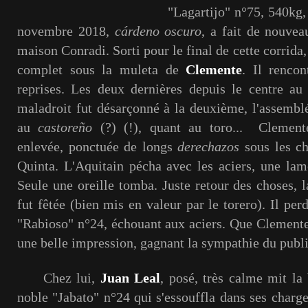
"Lagartijo" n°75, 540kg, ( hors 
novembre 2018,
cárdeno oscuro
, a fait de nouveau
maison Conradi. Sorti pour le final de cette corrida, 
complet sous la muleta de
Clemente
. Il rencon
reprises. Les deux dernières depuis le centre a
maladroit fut désarçonné à la deuxième, l'assemb
au
castoreño
(?) (!), quant au toro... Clement
enlevée, ponctuée de longs
derechazos
sous les ch
Quinta. L'Aquitain pécha avec les aciers, une lame
Seule une oreille tomba. Juste retour des choses, l
fut fêtée (bien mis en valeur par le torero). Il perd
"Rabioso" n°24, échouant aux aciers. Que Clemente s
une belle impression, gagnant la sympathie du publi
Chez lui,
Juan Leal
, posé, très calme mit la
noble "Jabato" n°24 qui s'essouffla dans ses charges