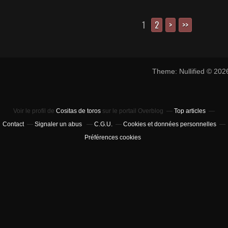
1
2
>
>>
Theme: Nullified © 20
Voir le profil de
Cositas de toros
sur le portail Overblog
Top articles
Contact
Signaler un abus
C.G.U.
Cookies et données personnelles
Préférences cookies