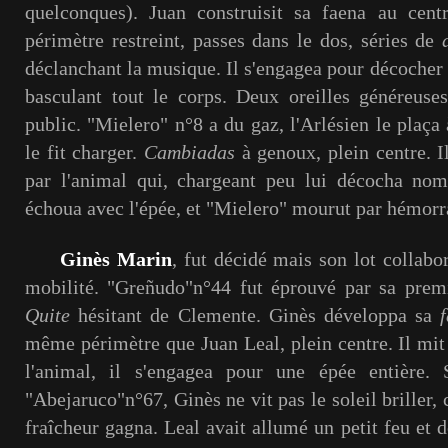
quelconques). Juan construisit sa faena au cent
périmètre restreint, passes dans le dos, séries de
déclanchant la musique. Il s'engagea pour décocher 
basculant tout le corps. Deux oreilles généreuse
public. "Mielero" n°8 a du gaz, l'Arlésien le plaça 
le fit charger.
Cambiadas
à genoux, plein centre. Il
par l'animal qui, chargeant peu lui décocha nom
échoua avec l'épée, et "Mielero" mourut par hémorra
Ginès Marin
, fut décidé mais son lot collab
mobilité. "Greñudo"n°44 fut éprouvé par sa premi
Quite
hésitant de Clemente. Ginès développa sa
même périmètre que Juan Leal, plein centre. Il mit
l'animal, il s'engagea pour une épée entière. 
"Abejaruco"n°67, Ginès ne vit pas le soleil briller, c
fraîcheur gagna. Leal avait allumé un petit feu et 