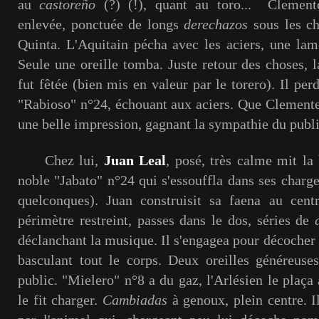
au
castoreño
(?) (!), quant au toro... Clement
enlevée, ponctuée de longs
derechazos
sous les ch
Quinta. L'Aquitain pécha avec les aciers, une lame
Seule une oreille tomba. Juste retour des choses, l
fut fêtée (bien mis en valeur par le torero). Il perd
"Rabioso" n°24, échouant aux aciers. Que Clemente s
une belle impression, gagnant la sympathie du publi
Chez lui,
Juan Leal
, posé, très calme mit la
noble "Jabato" n°24 qui s'essouffla dans ses charges
quelconques). Juan construisit sa faena au cent
périmètre restreint, passes dans le dos, séries de
déclanchant la musique. Il s'engagea pour décocher 
basculant tout le corps. Deux oreilles généreuse
public. "Mielero" n°8 a du gaz, l'Arlésien le plaça 
le fit charger.
Cambiadas
à genoux, plein centre. Il