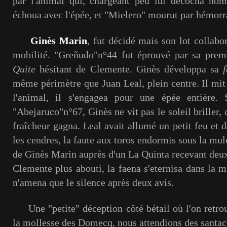
par l'animal qui, chargeant peu lui décocha nom
échoua avec l'épée, et "Mielero" mourut par hémorra
Ginès Marin
, fut décidé mais son lot collab
mobilité. "Greñudo"n°44 fut éprouvé par sa premi
Quite
hésitant de Clemente. Ginès développa sa
même périmètre que Juan Leal, plein centre. Il mit
l'animal, il s'engagea pour une épée entière. 
"Abejaruco"n°67, Ginès ne vit pas le soleil briller, c
fraîcheur gagna. Leal avait allumé un petit feu et 
les cendres, la faute aux toros endormis sous la mul
de Ginès Marin auprès d'un La Quinta recevant deu
Clemente plus abouti, la faena s'eternisa dans la 
n'amena que le silence après deux avis.
Une "petite" déception côté bétail où l'on retrouv
la mollesse des Domecq, nous attendions des santa