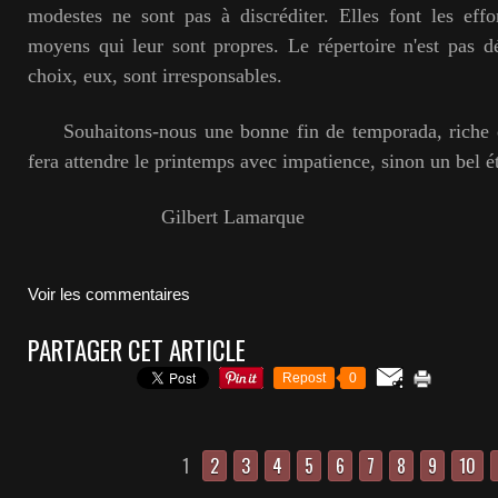
modestes ne sont pas à discréditer. Elles font les effo
moyens qui leur sont propres. Le répertoire n'est pas déf
choix, eux, sont irresponsables.
Souhaitons-nous une bonne fin de temporada, riche 
fera attendre le printemps avec impatience, sinon un bel é
Gilbert Lamarque
Voir les commentaires
PARTAGER CET ARTICLE
Repost
0
1
2
3
4
5
6
7
8
9
10