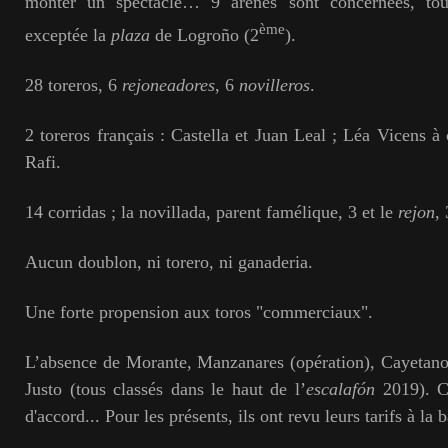
monter un spectacle… 9 arènes sont concernées, to
ème
exceptée la
plaza
de Logroño (2
).
28 toreros, 6
rejoneadores
, 6
novilleros
.
2 toreros français : Castella et Juan Leal ; Léa Vicens à 
Rafi.
14 corridas ; la novillada, parent famélique, 3 et le
rejon
,
Aucun doublon, ni torero, ni ganaderia.
Une forte propension aux toros "commerciaux".
L’absence de Morante, Manzanares (opération), Cayetano
Justo (tous classés dans le haut de l’
escalafón
2019). Ce
d'accord... Pour les présents, ils ont revu leurs tarifs à la b