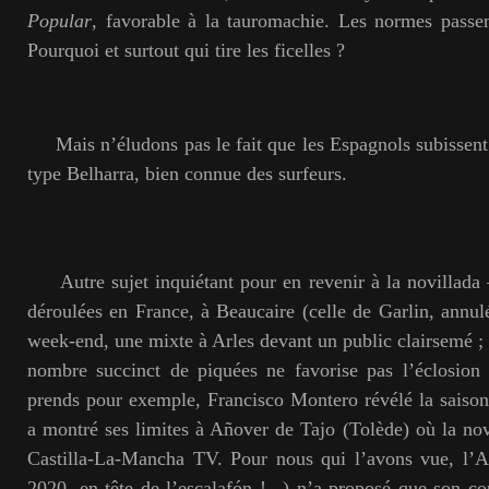
Popular
, favorable à la tauromachie. Les normes passen
Pourquoi et surtout qui tire les ficelles ?
Mais n’éludons pas le fait que les Espagnols subissen
type Belharra, bien connue des surfeurs.
Autre sujet inquiétant pour en revenir à la novillada 
déroulées en France, à Beaucaire (celle de Garlin, annulé
week-end, une mixte à Arles devant un public clairsemé ; 
nombre succinct de piquées ne favorise pas l’éclosion 
prends pour exemple, Francisco Montero révélé la saison
a montré ses limites à Añover de Tajo (Tolède) où la novi
Castilla-La-Mancha TV. Pour nous qui l’avons vue, l’A
2020, en tête de l’escalafón !...) n’a proposé que son co