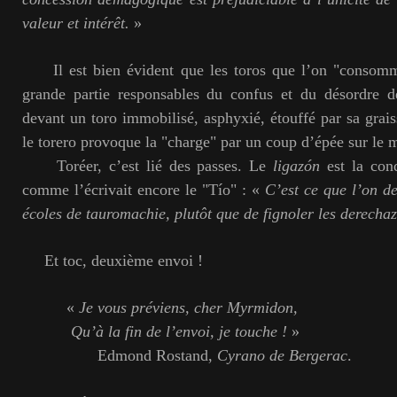
valeur et intérêt.
»
Il est bien évident que les toros que l’on
"
consom
grande partie responsables du confus et du désordre d
devant un toro immobilisé, asphyxié, étouffé par sa grais
le torero provoque la
"
charge
"
par un coup d’épée sur le m
Toréer, c’est lié des passes. Le
ligazón
est la cond
comme l’écrivait encore le
"Tío" : «
C’est ce que l’on de
écoles de tauromachie, plutôt que de fignoler les derecha
Et toc, deuxième envoi !
«
Je vous préviens, cher Myrmidon,
Qu’à la fin de l’envoi, je touche !
»
Edmond Rostand,
Cyrano de Bergerac
.