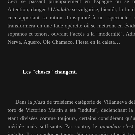
Ceci se passant principalement en Espagne où se m
Attention, danger ! L’
indulto
se vulgarise, bientôt, la fin 
ceci apportant sa ration d’insipidité à un "spectacle
transformera en une fade opérette où se mettront en évid
sopranos et ténors, ouvrant l’accès à la "modernité". Adi
Nerva, Agüero, Ole Chamaco, Fiesta en la caleta…
Les "choses" changent.
Dans la
plaza
de troisième catégorie de Villanueva del
toro de Victorino Martín a été "indulté", déclenchant la
étant divisées comme toujours, certains considérant qu
méritée mais suffisante. Par contre, le
ganadero
s’est 
indulto
. Il y a quelques temps, Victorino
hijo
refusait la 