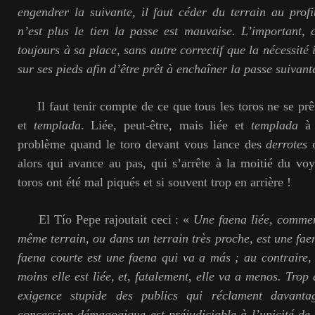
engendrer la suivante, il faut céder du terrain au profi
n’est plus le tien la passe est mauvaise. L’important, c
toujours à sa place, sans autre correctif que la nécessité
sur ses pieds afin d’être prêt à enchaîner la passe suivant
Il faut tenir compte de ce que tous les toros ne se prêt
et
templada
. Liée, peut-être, mais liée et
templada
à l
problème quand le toro devant vous lance des
derrotes
o
alors qui avance au pas, qui s’arrête à la moitié du v
toros ont été mal piqués et si souvent trop en arrière !
El Tío Pepe rajoutait ceci : «
Une faena liée, commen
même terrain, ou dans un terrain très proche, est une fae
faena courte est une faena qui va a más ; au contraire, 
moins elle est liée, et, fatalement, elle va a menos. Trop 
exigence stupide des publics qui réclament davanta
concession démagogique est préjudiciable à l’unicité de 