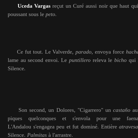
Uceda Vargas
reçut un Curé aussi noir que haut qu
poussant sous le
peto
.
Ce fut tout. Le Valverde,
parado,
envoya force
hach
lame au second envoi. Le
puntillero
releva le
bicho
qui 
Silence.
Son second, un Dolores, "Cigarrero" un
castaño
au 
piques quelconques et s'envola pour une faen
L'Andalou s'engagea peu et fut dominé. Entière
atraves
Silence.
Palmitas
à l'arrastre.