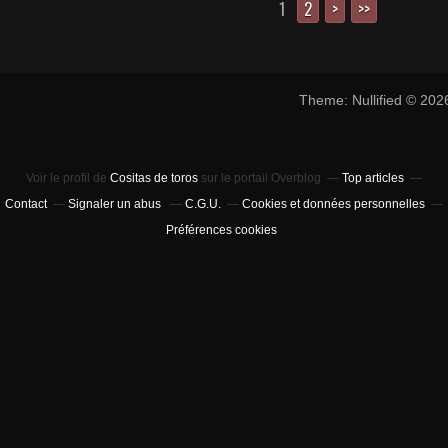
1
2
>
>>
Theme: Nullified © 20
Voir le profil de
Cositas de toros
sur le portail Overblog
Top articles
Contact
Signaler un abus
C.G.U.
Cookies et données personnelles
Préférences cookies