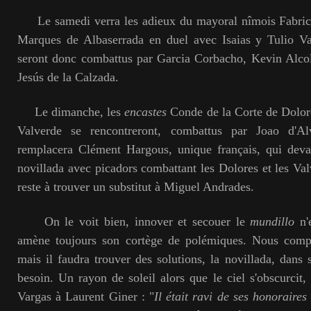
Le samedi verra les adieux du mayoral nîmois Fabrice 
Marques de Albaserrada en duel avec Isaias y Tulio Va
seront donc combattus par Garcia Corbacho, Kevin Alcol
Jesús de la Calzada.
Le dimanche, les
encastes
Conde de la Corte de Dolor
Valverde se rencontreront, combattus par Joao d'A
remplacera Clément Hargous, unique français, qui devai
novillada avec picadors combattant les Dolores et les Valv
reste à trouver un substitut à Miguel Andrades.
On le voit bien, innover et secouer le
mundillo
n'e
amène toujours son cortège de polémiques. Nous compr
mais il faudra trouver des solutions, la novillada, dans
besoin. Un rayon de soleil alors que le ciel s'obscurcit,
Vargas à Laurent Giner : "
Il était ravi de ses honoraires