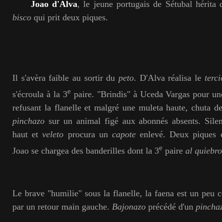
Joao d'Alva
, le jeune portugais de Sétubal hérita
bisco
qui prit deux piques.
Il s'avèra faible au sortir du
peto
. D'Alva réalisa le
terc
e
s'écroula à la 3
paire. "Brindis" à Uceda Vargas pour une
refusant la flanelle et malgré une muleta haute, chuta d
pinchazo
sur un animal figé aux abonnés absents. Sile
haut et
veleto
procura un
capote
enlevé. Deux piques c
e
Joao se chargea des banderilles dont la 3
paire
al quiebro
Le brave "humilie" sous la flanelle, la faena est un peu 
par un retour main gauche.
Bajonazo
précédé d'un
pincha