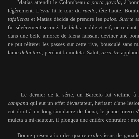
Matías attendit le Colombeau
a porta gayola
, à bonn
légèrement. L
'eral
fit le tour du
ruedo
, tête haute, Bomb
tafalleras
et Matías décida de prendre les
palos
.
Suerte
ac
fut sévèrement secoué. Le
bicho
, noble et vif, ne reniant 
dans une belle amorce de faena laissant deviner une bo
ne put réitérer les passes sur cette rive, bousculé sans 
lame
delantera
, perdant la muleta. Salut,
arrastre
applaud
Le dernier de la série, un Barcelo fut victime à 
campana
qui eut un effet dévastateur, héritant d'une lésio
eut droit à un long simulacre de faena, le jeune torero s
muleta a mi-hauteur, il plongea une entière contraire : mor
Bonne présentation des quatre
erales
issus de ganade