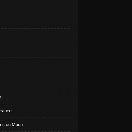
a
France
ues du Moun