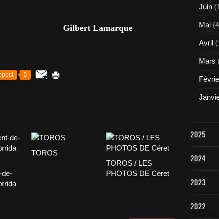
Juin
(
Mai
(4
Gilbert Lamarque
Avril
(
Mars
epost
0
Févrie
Janvi
2025
TOROS
2024
TOROS / LES
-de-
PHOTOS DE Céret
2023
orrida
2022