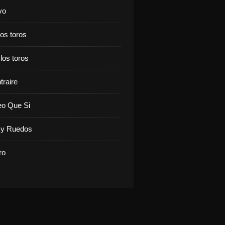
vo
los toros
 los toros
traire
eo Que Si
y Ruedos
ro