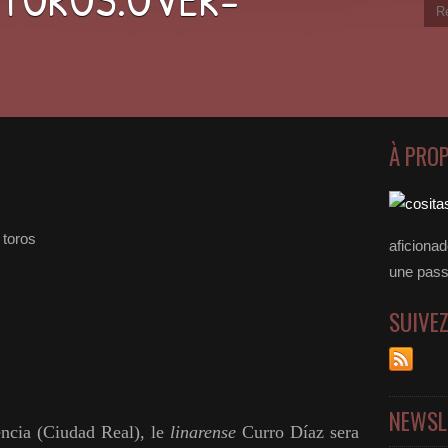
À PRO
 toros
aficiona
une passer
SUIVE
NEWSL
ncia (Ciudad Real), le
linarense
Curro Díaz sera