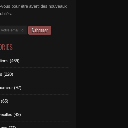
vous pour être averti des nouveaux
publiés.
ORIES
tions (469)
s (220)
'humeur (97)
 (65)
euilles (49)
es (27)