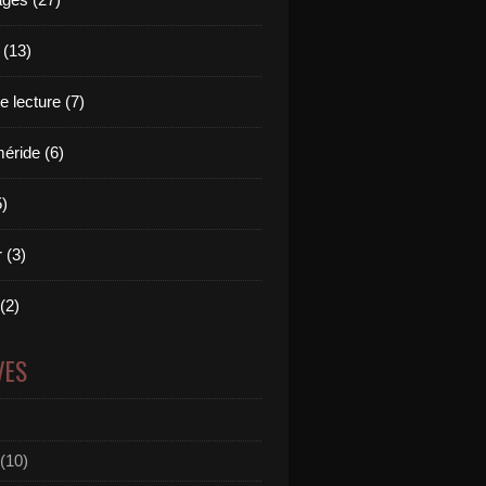
 (13)
 lecture (7)
ride (6)
5)
 (3)
 (2)
VES
(10)