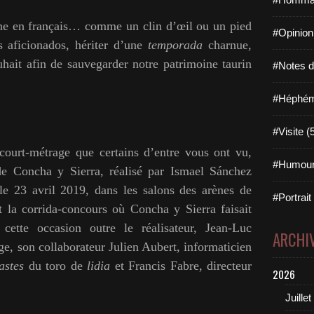
ine en français… comme un clin d’œil ou un pied
#Opinion
s aficionados, hériter d’une
temporada
charnue,
uhait
afin de sauvegarder notre patrimoine taurin
#Notes de
#Héphémé
#Visite (
urt-métrage que certains d’entre vous ont vu,
#Humour
de Concha y Sierra, réalisé par Ismael Sánchez
 le 23 avril 2019, dans les salons des arènes de
#Portrait
 la corrida-concours où Concha y Sierra faisait
cette occasion outre le réalisateur, Jean-Luc
ARCHI
age, son collaborateur Julien Aubert, informaticien
astes
du toro de
lidia
et Francis Fabre, directeur
2026
Juillet