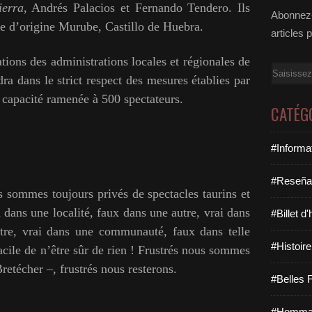
ierra
, Andrés Palacios et Fernando Tendero. Ils
Abonnez-
ge d’origine Murube, Castillo de Huebra.
articles 
ations des administrations locales et régionales de
Email
ra dans le strict respect des mesures établies par
e capacité ramenée à 500 spectateurs.
CATÉG
#Informa
#Reseña
ommes toujours privés de spectacles taurins et
i dans une localité, faux dans une autre, vrai dans
#Billet d
tre, vrai dans une communauté, faux dans telle
#Histoire
facile de n’être sûr de rien ! Frustrés nous sommes
etécher –, frustrés nous resterons.
#Belles F
#Hommag