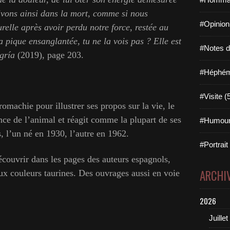
rivons ainsi dans la mort, comme si nous
#Opinion
elle après avoir perdu notre force, restée au
 pique ensanglantée, tu ne la vois pas ? Elle est
#Notes de
gría
(2019), page 203.
#Héphémé
#Visite (
machie pour illustrer ses propos sur la vie, le
ance de l’animal et réagit comme la plupart de ses
#Humour
 l’un né en 1930, l’autre en 1962.
#Portrait
écouvrir dans les pages des auteurs espagnols,
ARCHI
ux couleurs taurines. Des ouvrages aussi en voie
2026
Juillet