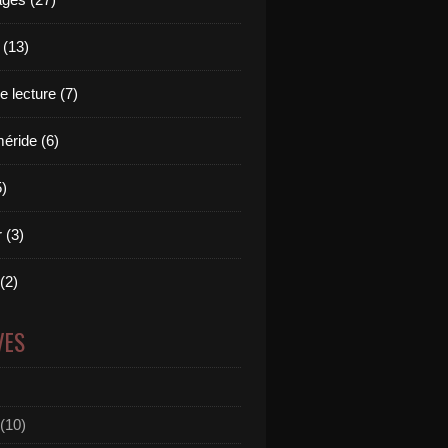
 (13)
 lecture (7)
ride (6)
5)
 (3)
 (2)
VES
(10)