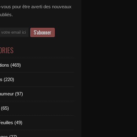
vous pour être averti des nouveaux
publiés.
ORIES
tions (469)
s (220)
'humeur (97)
 (65)
euilles (49)
es (27)