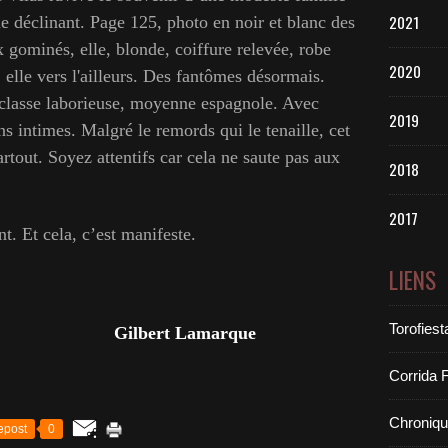
2021
e déclinant. Page 125, photo en noir et blanc des
x gominés, elle, blonde, coiffure relevée, robe
2020
n, elle vers l'ailleurs. Des fantômes désormais.
 classe laborieuse, moyenne espagnole. Avec
2019
ns intimes. Malgré le remords qui le tenaille, cet
artout. Soyez attentifs car cela ne saute pas aux
2018
2017
 Et cela, c’est manifeste.
LIENS
Torofiest
Gilbert Lamarque
Corrida 
Chroniq
epost
0