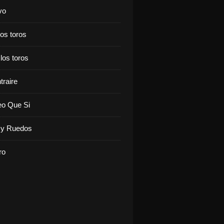
vo
los toros
 los toros
traire
eo Que Si
y Ruedos
ro