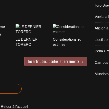
Toro Bra
Vuelta a 
Aficion a
e
LE DERNIER
Considérations et
L'oeil con
TORERO
estimes
Peña Cr
Incertitudes, doutes et errements
Campos 
Mundoto
Retour à l'accueil