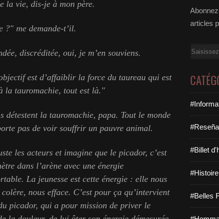
e la vie, dis-je à mon père.
Abonnez-
articles 
e ?" me demande-t’il.
Email
dée, discréditée, oui, je m’en souviens.
CATÉG
bjectif est d’affaiblir la force du taureau qui est
 à la tauromachie, tout est là."
#Informa
s détestent la tauromachie, papa. Tout le monde
#Reseña
pporte pas de voir souffrir un pauvre animal.
#Billet d
uste les acteurs et imagine que le picador, c’est
nètre dans l’arène avec une énergie
#Histoire
rtable. La jeunesse est cette énergie : elle nous
colère, nous efface. C’est pour ça qu’intervient
#Belles F
du picador, qui a pour mission de priver le
de la douleur, de lui ôter son énergie démesurée
#Hommag