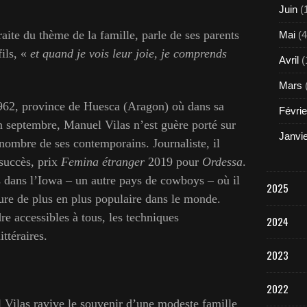
Juin
(
raite du thème de la famille, parle de ses parents
Mai
(4
fils, «
et quand je vois leur joie, je comprends
Avril
(
Mars
2, province de Huesca (Aragon) où dans sa
Févrie
 en septembre, Manuel Vilas n’est guère porté sur
Janvi
ombre de ses contemporains. Journaliste, il
 succès, prix
Femina étranger
2019 pour
Ordessa
.
s dans l’Iowa – un autre pays de cowboys – où il
2025
iture de plus en plus populaire dans le monde.
e accessibles à tous, les techniques
2024
ittéraires.
2023
2022
las ravive le souvenir d’une modeste famille