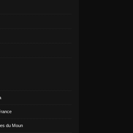
a
France
ues du Moun