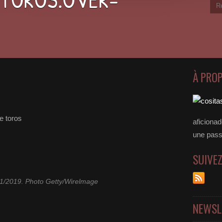
À PRO
e toros
aficiona
une passer
SUIVE
11/2019. Photo Getty/Wirelmage
NEWSL