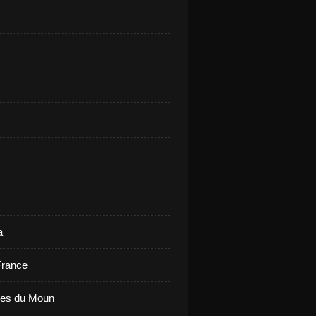
a
France
ues du Moun