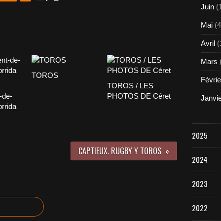
Juin
(
Mai
(4
Avril
(
Mars
TOROS
Févrie
TOROS / LES
-de-
PHOTOS DE Céret
Janvi
orrida
2025
CAPTIEUX. RUGBY Y TOROS
2024
2023
2022