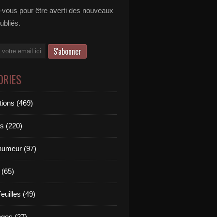
vous pour être averti des nouveaux
publiés.
ORIES
tions (469)
s (220)
'humeur (97)
 (65)
euilles (49)
es (27)