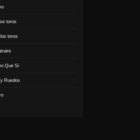
vo
los toros
 los toros
traire
eo Que Si
y Ruedos
ro