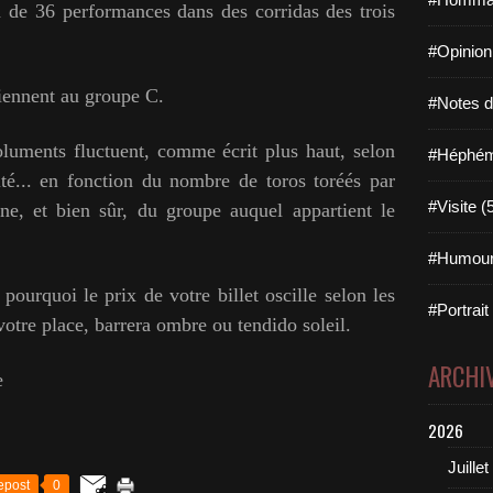
e 36 performances dans des corridas des trois
#Opinion
iennent au groupe C.
#Notes de
ents fluctuent, comme écrit plus haut, selon
#Héphémé
ité... en fonction du nombre de toros toréés par
#Visite (
ène, et bien sûr, du groupe auquel appartient le
#Humour
quoi le prix de votre billet oscille selon les
#Portrait
 votre place, barrera ombre ou tendido soleil.
ARCHI
e
2026
Juillet
epost
0