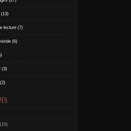
 (13)
 lecture (7)
ride (6)
5)
 (3)
 (2)
VES
(10)