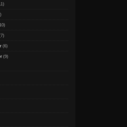
11)
)
10)
(7)
r
(6)
er
(9)