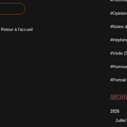
#Opinion
#Notes de
Retour à l'accueil
#Héphémé
#Visite (
#Humour
#Portrait
ARCHI
2026
Juillet