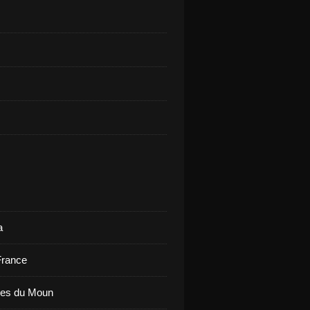
a
France
ues du Moun