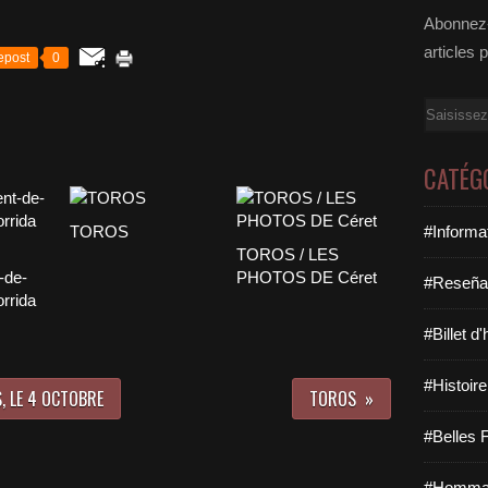
Abonnez-
articles 
epost
0
Email
CATÉG
TOROS
#Informa
TOROS / LES
-de-
PHOTOS DE Céret
#Reseña
orrida
#Billet d
#Histoire
S, LE 4 OCTOBRE
TOROS
#Belles F
#Hommag