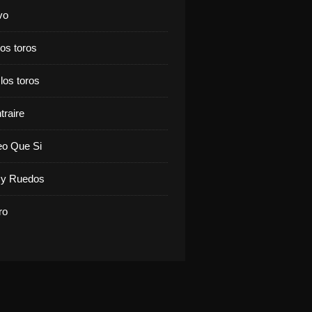
vo
los toros
 los toros
traire
eo Que Si
y Ruedos
ro