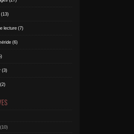
 (13)
 lecture (7)
ride (6)
5)
 (3)
 (2)
VES
(10)