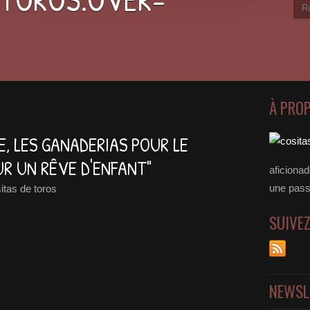
À PRO
E, LES GANADERIAS POUR LE
UR UN RÊVE D'ENFANT"
aficiona
une passer
itas de toros
SUIVE
NEWSL