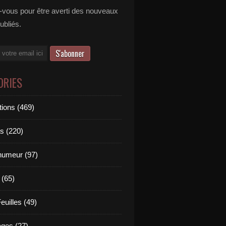
vous pour être averti des nouveaux
publiés.
ORIES
tions (469)
s (220)
'humeur (97)
 (65)
euilles (49)
es (27)