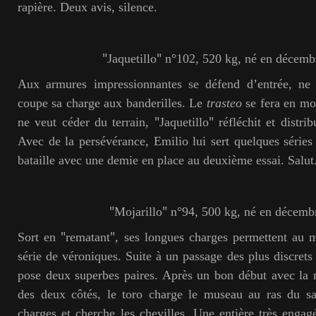
rapière. Deux avis, silence.
"
"
Jaquetillo
n°102, 520 kg, né en décemb
Aux armures impressionnantes se défend d’entrée, ne
coupe sa charge aux banderilles. Le
trasteo
se fera en mo
"
"
ne veut céder du terrain,
Jaquetillo
réfléchit et distri
Avec de la persévérance, Emilio lui sert quelques séries 
bataille avec une demie en place au deuxième essai. Salut
"
"
Mojarillo
n°94, 500 kg, né en décemb
"
"
Sort en
rematant
, ses longues charges permettent au 
série de véroniques. Suite à un passage des plus discrets
pose deux superbes paires. Après un bon début avec la 
des deux côtés, le toro charge le museau au ras du sab
charges et cherche les chevilles. Une entière très engagé