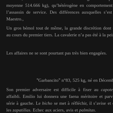
moyenne 514.666 kg), qu’hétérogène en comportement a
l’assassin de service. Des différences auxquelles s’es
Maestro.,
Un gros bémol tout de même, la grande discrétion dont o
au cours du premier tiers. La cavalerie n’a pas été à la p
Les affaires ne se sont pourtant pas très bien engagées.
"
"
Garbancito
n°83, 525 kg, né en Décemb
Son premier adversaire est difficile à fixer au
capote
affaibli. Emilio lui donnera une faena méritoire et pa
série à gauche. Le
bicho
se met à réfléchir, il s’avise e
les
zapatillas.
Echec aux aciers, avis et
palmitas
.