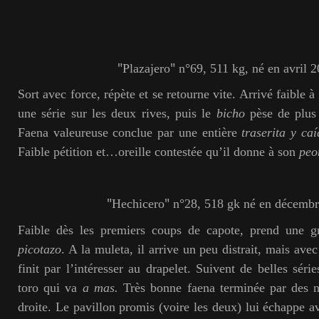
"
"
Plazajero
n°69, 511 kg, né en avril 2
Sort avec force, répète et se retourne vite. Arrivé faible à
une série sur les deux rives, puis le
bicho
pèse de plus
Faena valeureuse conclue par une entière
traserita y caí
Faible pétition et…oreille contestée qu’il donne à son
peo
"
"
Hechicero
n°28, 518 gk né en décembr
Faible dès les premiers coups de capote, prend une 
picotazo
. A la muleta, il arrive un peu distrait, mais ave
finit par l’intéresser au drapelet. Suivent de belles sér
toro qui va
a mas.
Très bonne faena terminée par des na
droite. Le pavillon promis (voire les deux) lui échappe a