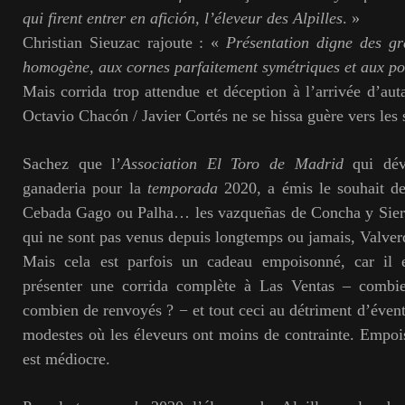
qui firent entrer en afición, l’éleveur des Alpilles
. »
Christian Sieuzac rajoute : «
Présentation digne des gr
homogène, aux cornes parfaitement symétriques et aux poi
Mais corrida trop attendue et déception à l’arrivée d’au
Octavio Chacón / Javier Cortés ne se hissa guère vers les
Sachez que l’
Association El Toro de Madrid
qui dévo
ganaderia pour la
temporada
2020, a émis le souhait de 
Cebada Gago ou Palha… les vazqueñas de Concha y Sierra
qui ne sont pas venus depuis longtemps ou jamais, Valver
Mais cela est parfois un cadeau empoisonné, car il e
présenter une corrida complète à Las Ventas – combie
combien de renvoyés ? − et tout ceci au détriment d’évent
modestes où les éleveurs ont moins de contrainte. Empoiso
est médiocre.