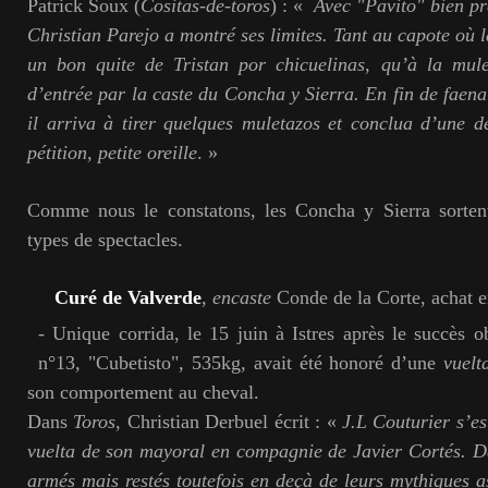
Patrick Soux (
Cositas-de-toros
) : «
Avec "Pavito" bien prés
Christian Parejo a montré ses limites. Tant au capote où l
un bon quite de Tristan por chicuelinas, qu’à la mul
d’entrée par la caste du Concha y Sierra. En fin de faena
il arriva à tirer quelques muletazos et conclua d’une d
pétition, petite oreille
. »
Comme nous le constatons, les Concha y Sierra sortent
types de spectacles.
Curé de Valverde
,
encaste
Conde de la Corte, achat e
- Unique corrida, le 15 juin à Istres après le succès 
n°13, "Cubetisto", 535kg, avait été honoré d’une
vuel
son comportement au cheval.
Dans
Toros
, Christian Derbuel écrit : «
J.L Couturier s’es
vuelta de son mayoral en compagnie de Javier Cortés. 
armés mais restés toutefois en deçà de leurs mythiques a