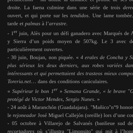
droite. La faena culmine dans une série de trois
dere
ouvert, et qui porte sur les
tendidos
. Une lame tombée. 
tarde et
palmas
à l’
arrastre
.
er
- 1
juin, Alès pour un défi ganadero avec Marqués de 
y Sierra d’un poids moyen de 507kg. Le 3 avec 
particulièrement ouvertes.
- 30 juin, Boujan, non piquée. «
4 erales de Concha y Si
plus sérieux les deux derniers, aux robes variées dan
intéressants et qui permettaient des trasteos mieux comp
Toreria.net
… dans des conditions caniculaires.
er
«
Supérieur le bon 1
»
Semana Grande, « le brave "G
protégé de Victor Mendes, Sergio Nunes
. »
- 24 août à Maranchón (Guadalajara). "Mañico"n°9 honoré
le
rejoneador
José Miguel Callejón (oreille) lors d’une co
- 05 octobre à Villarejo de Salvanés (banlieue sud d
recortadores
où s’illustra "Limonsito" qui mit à l’hon