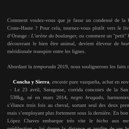
Comment voulez-vous que je fasse un condensé de la b
Coste-Haute ? Pour cela, tournez-vous plutôt vers le li
d’Orange :
L’arène du boulanger,
ou comment un "petit" 
découvrant le bien être animal, devient éleveur de bra
méridionale transpire entre les lignes.
Abordant la
temporada
2019, nous soulignerons les faits 
Concha y Sierra
,
encaste
pure vazqueña, achat en no
- Le 23 avril, Saragosse, corrida concours de la San
538kg, né en mars 2014,
negro bragado
, harmonie
s’élance trois fois au cheval, sortant seul des deux prem
mais s’employant plus fortement sous la dernière. En bo
López Chaves embarque très vite le
bicho
aux
me
prédilection – lui donne la distance et profite de ses 