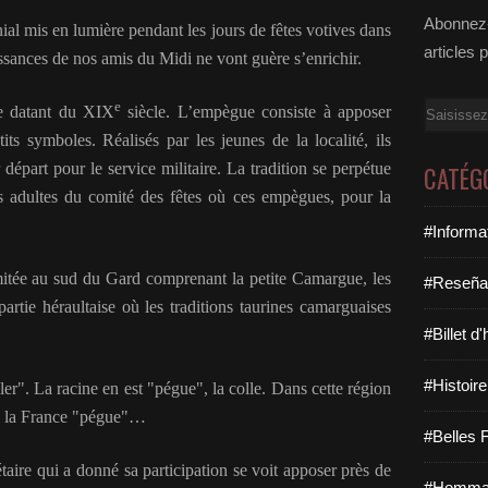
Abonnez-
ial mis en lumière pendant les jours de fêtes votives dans
articles 
ssances de nos amis du Midi ne vont guère s’enrichir.
e
Email
 datant du XIX
siècle. L’empègue consiste à apposer
ts symboles. Réalisés par les jeunes de la localité, ils
r départ pour le service militaire. La tradition se perpétue
CATÉG
s adultes du comité des fêtes où ces empègues, pour la
#Informa
ée au sud du Gard comprenant la petite Camargue, les
#Reseña
artie héraultaise où les traditions taurines camarguaises
#Billet d
#Histoire
". La racine en est "pégue", la colle. Dans cette région
ute la France "pégue"…
#Belles F
aire qui a donné sa participation se voit apposer près de
#Hommag