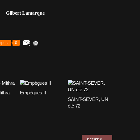
Gilbert Lamarque
epost
0
ithra
Empègues II
SAINT-SEVER, UN
été 72