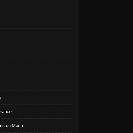
a
France
ues du Moun