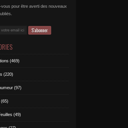
vous pour être averti des nouveaux
publiés.
ORIES
tions (469)
s (220)
'humeur (97)
 (65)
euilles (49)
es (27)