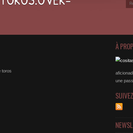
À PRO
 toros
aficiona
une passer
SUIVE
NEWSL