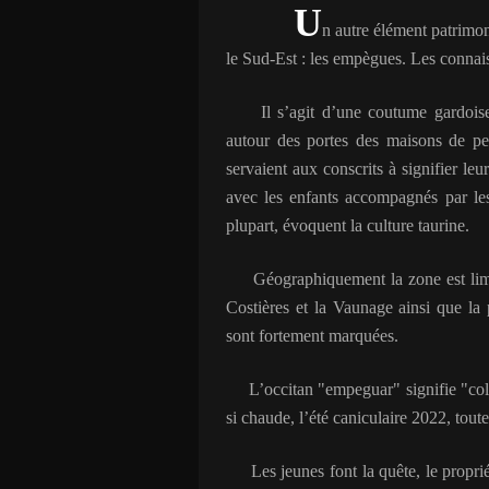
U
n autre élément patrimon
le Sud-Est : les empègues. Les connai
Il s’agit d’une coutume gardoise
autour des portes des maisons de peti
servaient aux conscrits à signifier leu
avec les enfants accompagnés par le
plupart, évoquent la culture taurine.
Géographiquement la zone est limit
Costières et la Vaunage ainsi que la p
sont fortement marquées.
L’occitan "empeguar" signifie "coller
si chaude, l’été caniculaire 2022, to
Les jeunes font la quête, le propriét