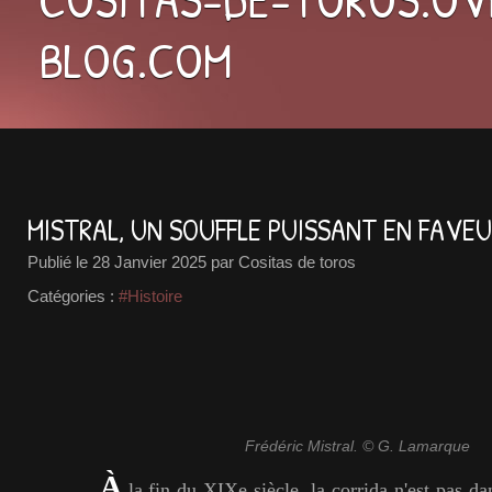
BLOG.COM
MISTRAL, UN SOUFFLE PUISSANT EN FAVEU
Publié le
28 Janvier 2025
par Cositas de toros
Catégories :
#Histoire
Frédéric Mistral. © G. Lamarque
À
la fin du XIXe siècle, la corrida n'est pas d