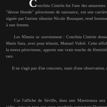
C
onchita Cintrón fut l'une des amazones 
"déesse blonde" péruvienne de naissance, eut une carrièr
signée par l'artiste nîmoise Nicole Bousquet, rend homma
à une femme.
Les Nîmois se souviennent : Conchita Cintrón donna l
Marie Sara, avec pour témoin, Manuel Vidrié. Cette affi
la torera péruvienne, apporte une vraie touche de féminité e
rare.
Il ne s'agit pas d'un concours, mais d'une observation, 
Car l'affiche de Séville, dans une Maestranza aux 
vides, avec un toro aux yeux exorbités constatant l'horreur