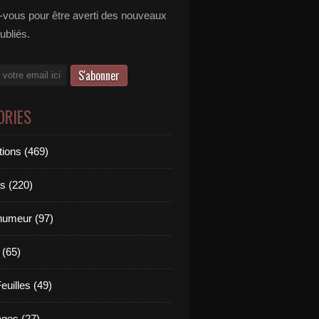
vous pour être averti des nouveaux
publiés.
ORIES
tions (469)
s (220)
'humeur (97)
 (65)
euilles (49)
es (27)