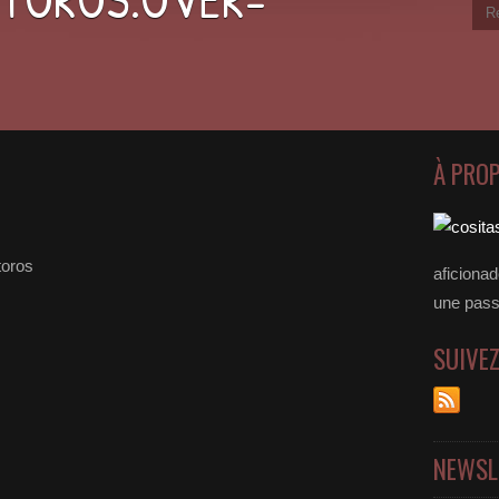
À PRO
toros
aficiona
une passer
SUIVE
NEWSL