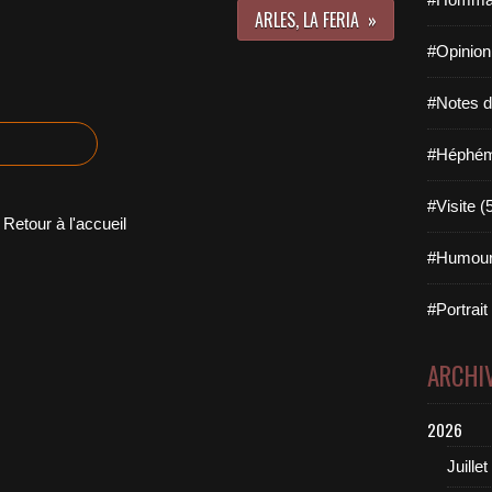
ARLES, LA FERIA
#Opinion
#Notes de
#Héphémé
#Visite (
Retour à l'accueil
#Humour
#Portrait
ARCHI
2026
Juillet