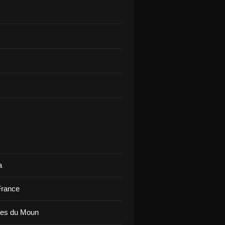
a
France
ues du Moun