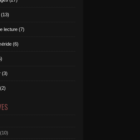
 (13)
 lecture (7)
ride (6)
5)
 (3)
 (2)
VES
(10)