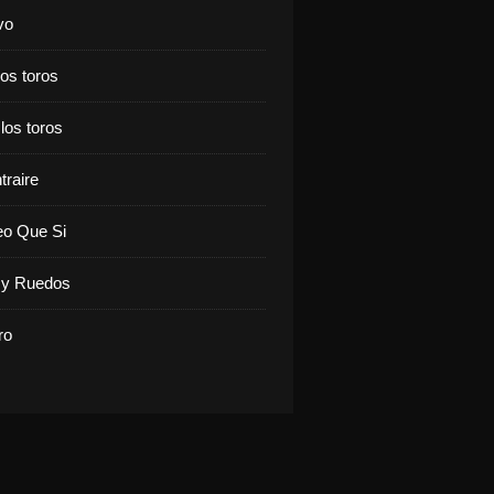
vo
los toros
 los toros
traire
eo Que Si
y Ruedos
ro