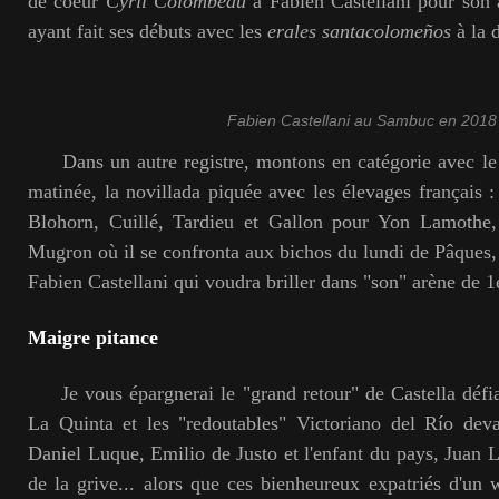
de coeur
Cyril
Colombeau
à Fabien Castellani pour son 
ayant fait ses débuts avec les
erales
santacolomeños
à la 
Fabien Castellani au Sambuc en 2018
Dans un autre registre, montons en catégorie avec le
matinée, la novillada piquée avec les élevages français 
Blohorn, Cuillé, Tardieu et Gallon pour Yon Lamothe, 
Mugron où il se confronta aux bichos du lundi de Pâques, 
Fabien Castellani qui voudra briller dans "son" arène de 1
Maigre pitance
Je vous épargnerai le "grand retour" de Castella défi
La Quinta et les "redoutables" Victoriano del Río deva
Daniel Luque, Emilio de Justo et l'enfant du pays, Juan L
de la grive... alors que ces bienheureux expatriés d'un