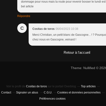
dommage pour nous mais la route pour revenir bosser le lundi est 
bel article
Répondre
C
Cositas de toros
06/04/2023 10:38
Merci Christian, un petit blanc de Gascogne... ! ? Pourq
chez nous en Gascogne, veinard !
Retour à l'accueil
Theme: Nullified © 20
Voir le profil de
Cositas de toros
sur le portail Overblog
Top articles
Contact
Signaler un abus
C.G.U.
Cookies et données personnelles
Préférences cookies