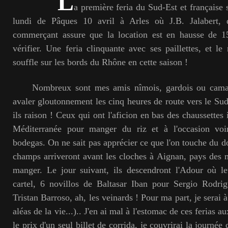
L
a première feria du Sud-Est et française 
lundi de Pâques 10 avril à Arles où J.B. Jalabert, d
commerçant assure que la location est en hausse de 1
vérifier. Une feria clinquante avec ses paillettes, et l
souffle sur les bords du Rhône en cette saison !
Nombreux sont mes amis nîmois, gardois ou camargu
avaler gloutonnement les cinq heures de route vers le Su
ils raison ! Ceux qui ont l'aficion en bas des chaussettes 
Méditerranée pour manger du riz et à l'occasion voi
bodegas. On ne sait pas apprécier ce que l'on touche du d
champs arriveront avant les cloches à Aignan, pays des 
manger. Le jour suivant, ils descendront l'Adour où le
cartel, 6 novillos de Baltasar Iban pour Sergio Rodri
Tristan Barroso, ah, les veinards ! Pour ma part, je serai à
aléas de la vie...).. J'en ai mal à l'estomac de ces ferias au
le prix d'un seul billet de corrida, je couvrirai la journ