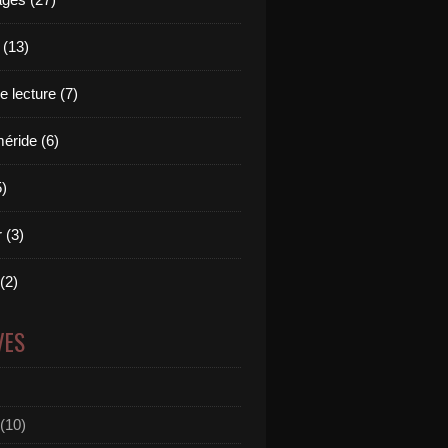
 (13)
 lecture (7)
ride (6)
5)
 (3)
 (2)
VES
(10)