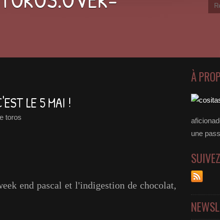
À PRO
EST LE 5 MAI !
e toros
aficiona
une passer
SUIVE
week end pascal et l'indigestion de chocolat,
NEWSL