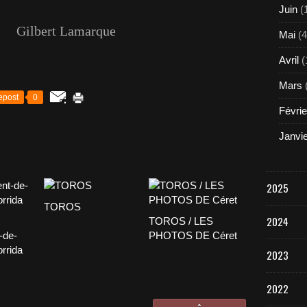
Juin
(
amarque
Mai
(4
Avril
(
Mars
epost
0
Févrie
Janvi
2025
TOROS
2024
TOROS / LES
-de-
PHOTOS DE Céret
orrida
2023
2022