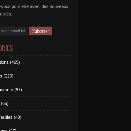
vous pour être averti des nouveaux
publiés.
ORIES
tions (469)
s (220)
'humeur (97)
 (65)
euilles (49)
es (27)