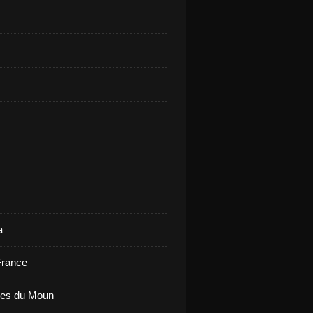
a
France
ues du Moun