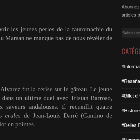
Abonnez-
articles 
rir les jeunes perles de la tauromachie du
Email
té du Marsan ne manque pas de nous révéler de
CATÉG
#Informa
#Reseña
rez fut la cerise sur le gâteau. Le jeune
#Billet d
, dans un ultime duel avec Tristan Barroso,
 saveurs andalouses. Il recueillit quatre
#Histoire
es
erales
de Jean-Louis Darré (Camino de
lot en pointes.
#Belles F
#Hommag