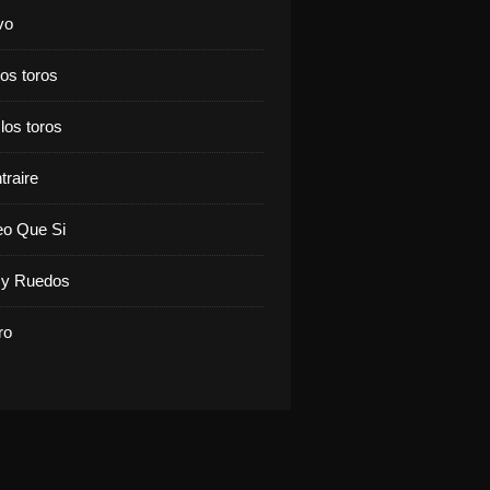
vo
los toros
 los toros
traire
eo Que Si
y Ruedos
ro