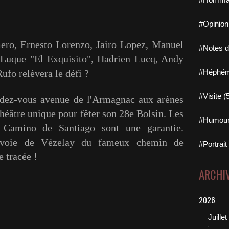
#Opinion
o, Ernesto Lorenzo, Jairo Lopez, Manuel
#Notes de
 Luque "El Exquisito", Hadrien Lucq, Andy
ufo relèvera le défi ?
#Héphémé
#Visite (
z-vous avenue de l'Armagnac aux arènes
héâtre unique pour fêter son 28e Bolsin. Les
#Humour
Camino de Santiago sont une garantie.
 voie de Vézelay du fameux chemin de
#Portrait
e tracée !
ARCHI
2026
Juillet