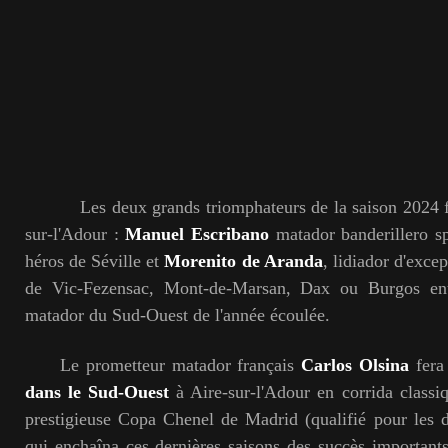
Les deux grands triomphateurs de la saison 2024 fero
sur-l'Adour :
Manuel Escribano
matador banderillero spe
héros de Séville et
Morenito de Aranda
, lidiador d'exce
de Vic-Fezensac, Mont-de-Marsan, Dax ou Burgos entr
matador du Sud-Ouest de l'année écoulée.
Le prometteur matador français
Carlos Olsina
fera
dans le Sud-Ouest
à Aire-sur-l'Adour en corrida classiq
prestigieuse Copa Chenel de Madrid (qualifié pour les 
qui enchaîna ces dernières saisons des succès importants