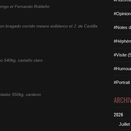
engo et Fernando Robleño
#Opinion
ton bragado corrido meano axiblanco et J. de Castilla
#Notes de
#Héphémé
#Visite (
o 540kg, castaño claro
#Humour
#Portrait
lador 550kg, cardeno
ARCHI
2026
Juillet