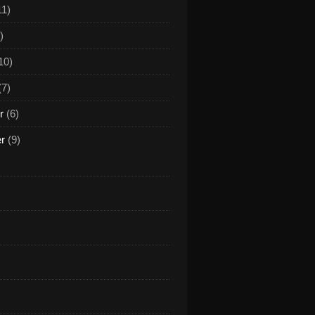
11)
)
10)
(7)
r
(6)
er
(9)