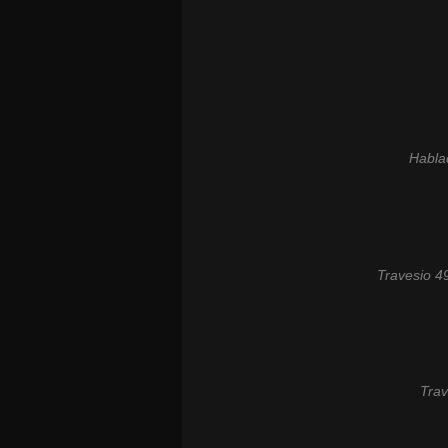
Habla
Travesio 4
Trav