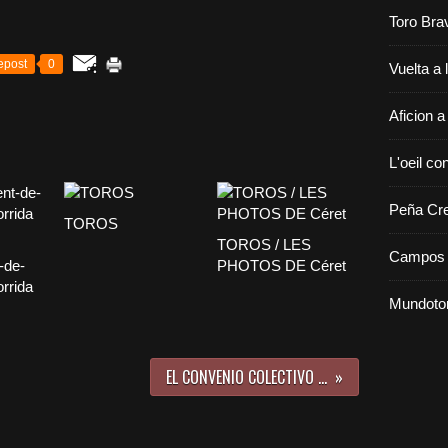
Toro Bra
epost
0
Vuelta a 
Aficion a
L'oeil con
Peña Cr
TOROS
TOROS / LES
Campos 
-de-
PHOTOS DE Céret
orrida
Mundoto
EL CONVENIO COLECTIVO ...