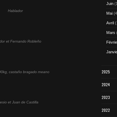
Juin
(
Hablador
Mai
(4
Avril
(
Mars
dor et Fernando Robleño
Févrie
Janvi
2025
90kg, castaño bragado meano
2024
2023
esio et Juan de Castilla
2022