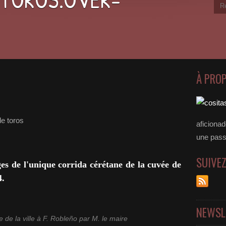
À PRO
e toros
aficiona
une passer
SUIVE
es de l'unique corrida cérétane de la cuvée de
4.
NEWSL
 de la ville à F. Robleño par M. le maire