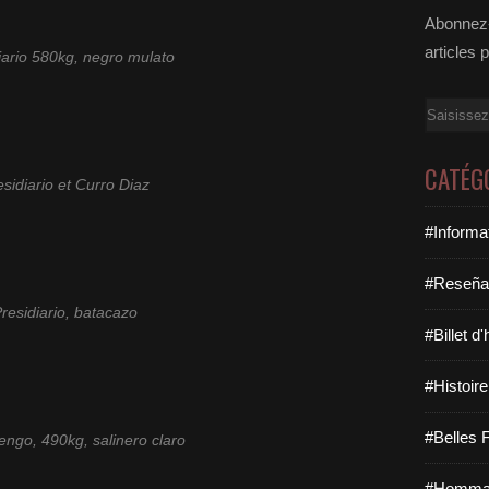
Abonnez-
articles 
iario 580kg, negro mulato
Email
CATÉG
esidiario et Curro Diaz
#Informa
#Reseña
residiario, batacazo
#Billet d
#Histoire
#Belles F
ngo, 490kg, salinero claro
#Hommag