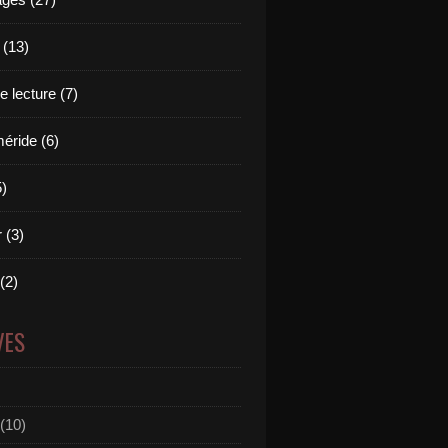
 (13)
 lecture (7)
ride (6)
5)
 (3)
 (2)
VES
(10)