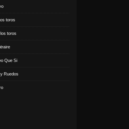
vo
los toros
 los toros
traire
eo Que Si
y Ruedos
ro