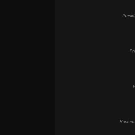
Presid
Pr
P
Rasteme