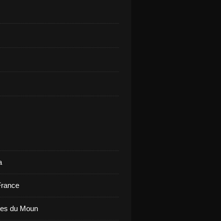
a
France
ues du Moun