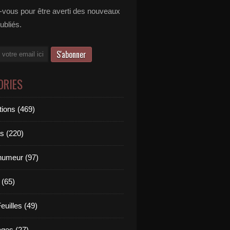
vous pour être averti des nouveaux
publiés.
ORIES
tions (469)
s (220)
'humeur (97)
 (65)
euilles (49)
es (27)