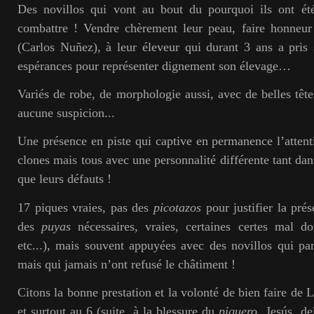
Des novillos qui vont au bout du pourquoi ils ont ét
combattre ! Vendre chèrement leur peau, faire honneur
(Carlos Nuñez), à leur éleveur qui durant 3 ans a pris
espérances pour représenter dignement son élevage…
Variés de robe, de morphologie aussi, avec de belles tête
aucune suspicion...
Une présence en piste qui captive en permanence l’attenti
clones mais tous avec une personnalité différente tant dan
que leurs défauts !
17 piques vraies, pas des
picotazos
pour justifier la pré
des
puyas
nécessaires, vraies, certaines certes mal d
etc...), mais souvent appuyées avec des novillos qui parf
mais qui jamais n’ont refusé le châtiment !
Citons la bonne prestation et la volonté de bien faire 
et surtout au 6 (suite à la blessure du
piquero
Jesús del