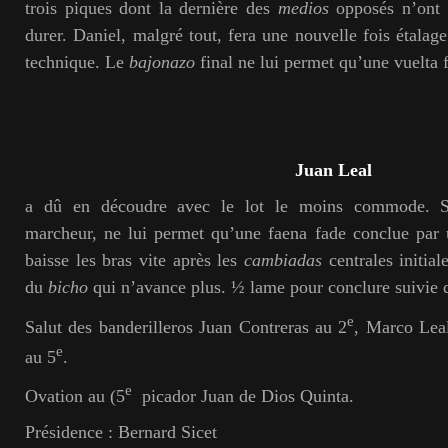
trois piques dont la dernière des
medios
opposés n’ont
durer. Daniel, malgré tout, fera une nouvelle fois étalage
technique. Le
bajonazo
final ne lui permet qu’une vuelta f
Juan Leal
a dû en découdre avec le lot le moins commode. So
marcheur, ne lui permet qu’une faena fade conclue par 
baisse les bras vite après les
cambiadas
centrales initial
du
bicho
qui n’avance plus. ½ lame pour conclure suivie 
e
Salut des banderilleros Juan Contreras au 2
, Marco Lea
e
au 5
.
e
Ovation au (5
picador Juan de Dios Quinta.
Présidence : Bernard Sicet