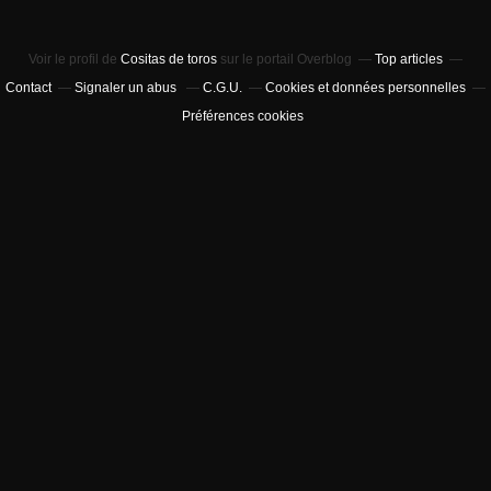
Voir le profil de
Cositas de toros
sur le portail Overblog
Top articles
Contact
Signaler un abus
C.G.U.
Cookies et données personnelles
Préférences cookies