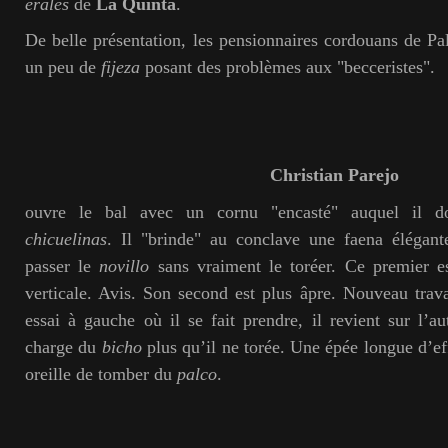
erales
de
La Quinta
.
De belle présentation, les pensionnaires cordouans de 
un peu de
fijeza
posant des problèmes aux "becceristes".
Christian Parejo
ouvre le bal avec un cornu "encasté" auquel il do
chicuelinas
. Il "brinde" au conclave une faena élégante
passer le
novillo
sans vraiment le toréer. Ce premier e
verticale. Avis. Son second est plus âpre. Nouveau trava
essai à gauche où il se fait prendre, il revient sur l’au
charge du
bicho
plus qu’il ne torée. Une épée longue d’e
oreille de tomber du
palco
.