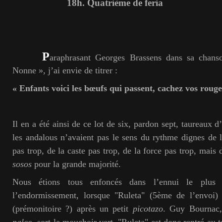
18h. Quatrième de feria
P
araphrasant Georges Brassens dans sa chan
Nonne », j’ai envie de titrer :
« Enfants voici les bœufs qui passent, cachez vos roug
Il en a été ainsi de ce lot de six, pardon sept, taureaux d
les andalous n’avaient pas le sens du rythme dignes de l
pas trop, de la caste pas trop, de la force pas trop, mais
sosos
pour la grande majorité.
Nous étions tous enfoncés dans l’ennui le plus
l’endormissement, lorsque
"
Ruleta" (5ème de l’envoi) 
(prémonitoire ?) après un petit
picotazo
. Guy Bournac,
palco,
sort le mouchoir vert. "Ruleta" est donc rentré au t