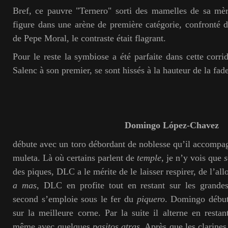
Bref, ce pauvre "Ternero" sorti des mamelles de sa mère
figure dans une arène de première catégorie, confronté de
de Pepe Moral, le contraste était flagrant.
Pour le reste la symbiose a été parfaite dans cette cor
Salenc à son premier, se sont hissés à la hauteur de la fad
Domingo López-Chavez
débute avec un toro débordant de noblesse qu’il accompa
muleta. Là où certains parlent de
temple,
je n’y vois que
s
des piques, DLC a le mérite de le laisser respirer, de l’all
a
mas
, DLC en profite tout en restant sur les grandes
second s’emploie sous le fer du
piquero
. Domingo début
sur la meilleure corne. Par la suite il alterne en restan
même avec quelques
pasitos atras
. Après que les clarines