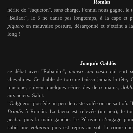
Román
hérite de "Jaqueton", sans charge, l’ennui nous gagne, la 
"Bailaor", le 5 ne danse pas longtemps, à la cape et pu
piquero
en mauvaise posture, désarçonné et s’éteint à l
long !
Joaquín Galdós
se débat avec "Rabanito",
manso con casta
qui sort se
chevalines. Ce diable de toro ne baissa jamais la tête, 
musique, suivent quelques séries des deux mains,
dobl
aux aciers. Salut.
"Galguero" possède un peu de caste volée on ne sait où. Il
Brindis
à Román. La faena est relevée (un peu), le to
pecho
, puis la main gauche. Le Péruvien s’engage pou
subit une
voltereta
puis est repris au sol, la corne dans