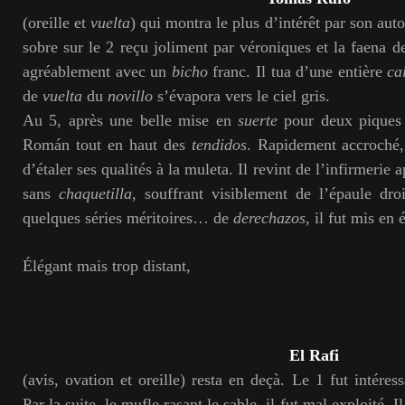
(oreille et
vuelta
) qui montra le plus d’intérêt par son autor
sobre sur le 2 reçu joliment par véroniques et la faena d
agréablement avec un
bicho
franc. Il tua d’une entière
ca
de
vuelta
du
novillo
s’évapora vers le ciel gris.
Au 5, après une belle mise en
suerte
pour deux piques p
Román tout en haut des
tendidos
. Rapidement accroché,
d’étaler ses qualités à la muleta. Il revint de l’infirmerie
sans
chaquetilla
, souffrant visiblement de l’épaule droi
quelques séries méritoires… de
derechazos
, il fut mis en
Élégant mais trop distant,
El Rafi
(avis, ovation et oreille) resta en deçà. Le 1 fut intéress
Par la suite, le mufle rasant le sable, il fut mal exploité. 