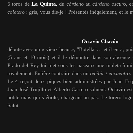
6 toros de
La Quinta
,
du
cárdeno
au
cárdeno oscuro
, e
coletero
: gris, vous dis-je ! Présentés inégalement, et le 
Octavio Chacón
débute avec un « vieux beau », "Botella"… et il en a, pu
(5 ans et 10 mois) et il le démontre dans son absence 
Prado del Rey lui met sous les naseaux une muleta à mi-
royalement. Entière contraire dans un
recibir
/
encuentro
.
Le 4 reçoit deux piques bien administrées par Juan Esqu
Juan José Trujillo et Alberto Carrero saluent. Octavio es
noble mais qui s’étiole, chargeant au pas. Le torero loge
Salut.