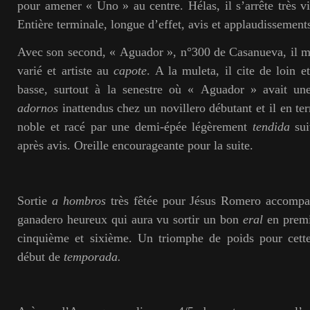
pour amener « Uno » au centre. Hélas, il s’arrête très vit
Entière terminale, longue d’effet, avis et applaudissement
Avec son second, « Aguador », n°300 de Casanueva, il mo
varié et artiste au
capote
. A la muleta, il cite de loin 
basse, surtout à la senestre où « Aguador » avait un
adornos
inattendus chez un novillero débutant et il en te
noble et racé par une demi-épée légèrement
tendida
sui
après avis. Oreille encourageante pour la suite.
Sortie
a hombros
très fêtée pour Jésus Romero accompa
ganadero heureux qui aura vu sortir un bon
eral
en premi
cinquième et sixième. Un triomphe de poids pour cett
début de
temporada.