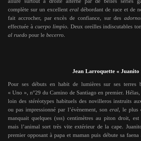
alluré surtout à droite alterné par de belles séries 
complète sur un excellent
eral
débordant de race et de 
fait accrocher, par excès de confiance, sur des
adorno
effectuée à
cuerpo limpio
. Deux oreilles indiscutables t
al ruedo
pour le
becerro
.
Jean Larroquette « Juanito 
Pour ses débuts en habit de lumières sur ses terres bé
« Uno », n°29 du Camino de Santiago en premier. Hélas, 
loin des stéréotypes habituels des novilleros instruits au
ou pas impressionné par l’évènement, son
eral
, le plus
manquait quelques (sss) centimètres au piton droit, est
mais l’animal sort très vite extérieur de la cape. Juani
premier opposant à papa et maman puis débute sa faena 