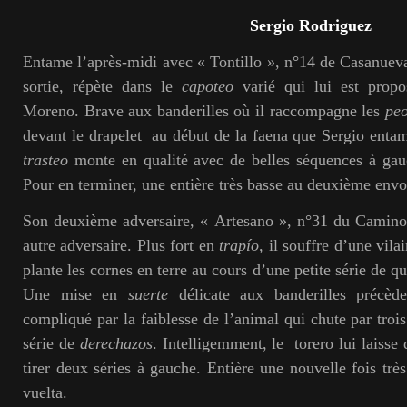
Sergio Rodriguez
Entame l’après-midi avec « Tontillo », n°14 de Casanueva.
sortie, répète dans le
capoteo
varié qui lui est prop
Moreno. Brave aux banderilles où il raccompagne les
pe
devant le drapelet au début de la faena que Sergio enta
trasteo
monte en qualité avec de belles séquences à gauc
Pour en terminer, une entière très basse au deuxième envoi
Son deuxième adversaire, « Artesano », n°31 du Camino 
autre adversaire. Plus fort en
trapío,
il souffre d’une vila
plante les cornes en terre au cours d’une petite série de q
Une mise en
suerte
délicate aux banderilles précèd
compliqué par la faiblesse de l’animal qui chute par trois
série de
derechazos
. Intelligemment, le torero lui laisse 
tirer deux séries à gauche. Entière une nouvelle fois très 
vuelta.