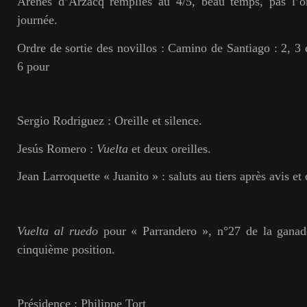
Arènes d’Arzacq remplies au 4/5, beau temps, pas l’
journée.
Ordre de sortie des novillos : Camino de Santiago : 2, 3 
6 pour
Sergio Rodriguez : Oreille et silence.
Jesús Romero :
Vuelta
et deux oreilles.
Jean Larroquette « Juanito » : saluts au tiers après avis et 
Vuelta al ruedo
pour « Parrandero », n°27 de la ganad
cinquième position.
Présidence : Philippe Tort