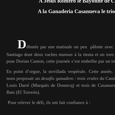
A Jesús Romero le Bayonne de Cr
A la Ganaderia Casanueva le tri
D
ébutée par une matinale un peu pâlotte avec
Santiago dont deux vaches
mansas
à la tienta et un tor
pour Dorian Canton, cette journée s’est embellie par un tr
En point d’orgue, la novillada vespérale. Cette année,
nous proposait un
desafío ganadero
: trois
erales
du Camin
Louis Darré (Marquès de Domecq) et trois de Casanuev
Bats (El Torreón).
Pour relever le défi, ils ont fait confiance à :