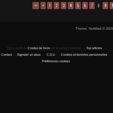
<<
<
1
2
3
4
5
6
7
8
9
Theme: Nullified © 20
Voir le profil de
Cositas de toros
sur le portail Overblog
Top articles
Contact
Signaler un abus
C.G.U.
Cookies et données personnelles
Préférences cookies