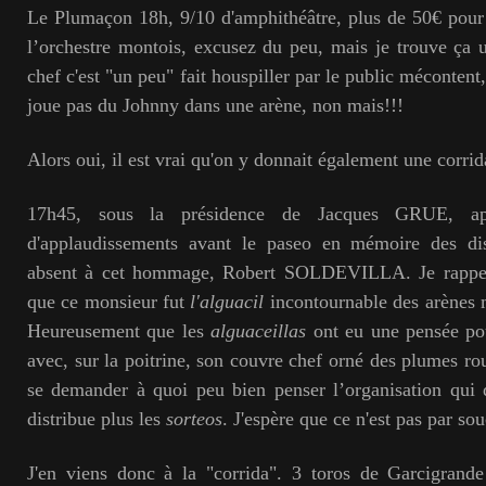
Le Plumaçon 18h, 9/10 d'amphithéâtre, plus de 50€ pour 
l’orchestre montois, excusez du peu, mais je trouve ça
chef c'est "un peu" fait houspiller par le public méconte
joue pas du Johnny dans une arène, non mais!!!
Alors oui, il est vrai qu'on y donnait également une corrid
17h45, sous la présidence de Jacques GRUE, ap
d'applaudissements avant le paseo en mémoire des dis
absent à cet hommage, Robert SOLDEVILLA. Je rappell
que ce monsieur fut
l'alguacil
incontournable des arènes 
Heureusement que les
alguaceillas
ont eu une pensée pou
avec, sur la poitrine, son couvre chef orné des plumes ro
se demander à quoi peu bien penser l’organisation qui 
distribue plus les
sorteos
. J'espère que ce n'est pas par so
J'en viens donc à la "corrida". 3 toros de Garcigrande