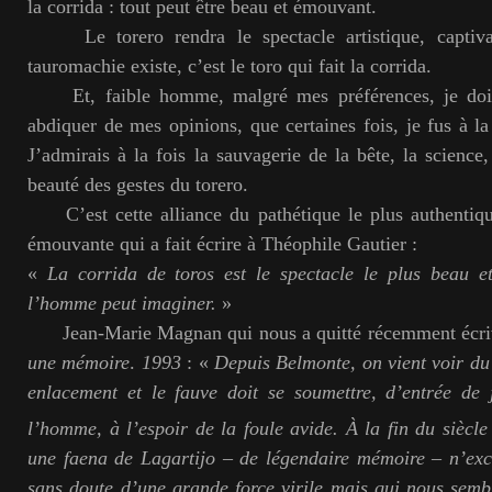
la corrida : tout peut être beau et émouvant.
Le torero rendra le spectacle artistique, captiva
tauromachie existe, c’est le toro qui fait la corrida.
Et, faible homme, malgré mes préférences, je dois 
abdiquer de mes opinions, que certaines fois, je fus à l
J’admirais à la fois la sauvagerie de la bête, la science, 
beauté des gestes du torero.
C’est cette alliance du pathétique le plus authentique
émouvante qui a fait écrire à Théophile Gautier :
«
La corrida de toros est le spectacle le plus beau e
l’homme peut imaginer.
»
Jean-Marie Magnan qui nous a quitté récemment écri
une mémoire
.
1993
: «
Depuis Belmonte, on vient voir du 
enlacement et le fauve doit se soumettre, d’entrée de 
l’homme, à l’espoir de la foule avide. À la fin du siècl
une faena de Lagartijo – de légendaire mémoire – n’exc
sans doute d’une grande force virile mais qui nous sembl