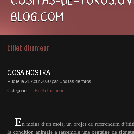
BLOG.COM
billet d'humeur
COSA NOSTRA
Publié le
21 Août 2020
par Cositas de toros
Catégories :
#Billet d'humeur
E
n moins d’un mois, un projet de référendum d’initi
la condition animale a rassemblé une centaine de signatu