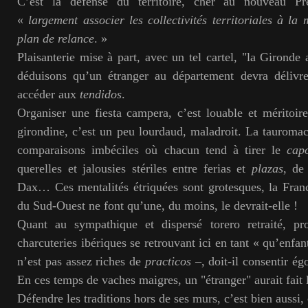
C’est la défense du territoire, cher au nouveau Pr
«
largement associer les collectivités territoriales à la
plan de relance
. »
Plaisanterie mise à part, avec un tel cartel, "la Gironde
déduisons qu’un étranger au département devra délivr
accéder aux
tendidos
.
Organiser une fiesta campera, c’est louable et méritoi
girondine, c’est un peu lourdaud, maladroit. La tauromac
comparaisons imbéciles où chacun tend à tirer le
cap
querelles et jalousies stériles entre ferias et
plazas
, de
Dax… Ces mentalités étriquées sont grotesques, la Fran
du Sud-Ouest ne font qu’une, du moins, le devrait-elle !
Quant au sympathique et dispersé torero retraité, pr
charcuteries ibériques se retrouvant ici en tant « qu’enfa
n’est pas assez riches de
practicos
–, doit-il consentir égo
En ces temps de vaches maigres, un "étranger" aurait fait
Défendre les traditions hors de ses murs, c’est bien aussi,