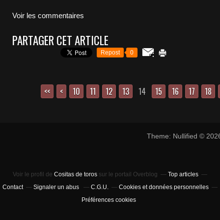
Voir les commentaires
PARTAGER CET ARTICLE
Repost
0
<<
<
10
11
12
13
14
15
16
17
18
Theme: Nullified © 20
Voir le profil de
Cositas de toros
sur le portail Overblog
Top articles
Contact
Signaler un abus
C.G.U.
Cookies et données personnelles
Préférences cookies