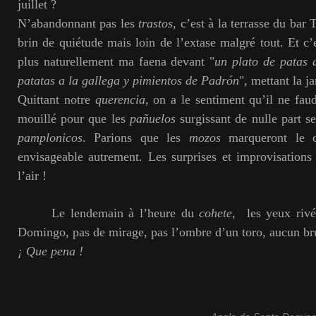
juillet ?
N’abandonnant pas les
trastos
, c’est à la terrasse du bar
brin de quiétude mais loin de l’extase malgré tout. Et c’e
plus naturellement ma faena devant "
un plato de patas 
patatas a la gallega y pimientos de Padrón
", mettant la j
Quittant notre
querencia
, on a le sentiment qu’il ne fa
mouillé pour que les
pañuelos
surgissant de nulle part s
pamplonicos
. Parions que les
mozos
marqueront le c
envisageable autrement. Les surprises et improvisations 
l’air !
Le lendemain à l’heure du
cohete
,
les yeux rivé
Domingo, pas de mirage, pas l’ombre d’un toro, aucun bru
¡ Que pena !