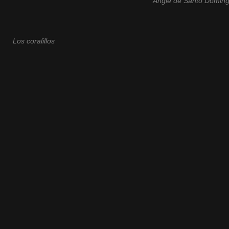
Angle de Santo Domingo
Los coralillos