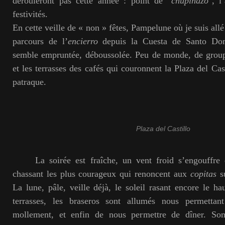
dérouleront pas cette année : point de "
chupinazo
", l
festivités.
En cette veille de « non » fêtes, Pampelune où je suis allé
parcours de l’
encierro
depuis la Cuesta de Santo Do
semble empruntée, déboussolée. Peu de monde, de group
et les terrasses des cafés qui couronnent la Plaza del Cas
patraque.
Plaza del Castillo
La soirée est fraîche, un vent froid s’engouffre d
chassant les plus courageux qui renoncent aux
copitas
su
La lune, pâle, veille déjà, le soleil rasant encore le ha
terrasses, les braseros sont allumés nous permettant
mollement, et enfin de nous permettre de dîner. So