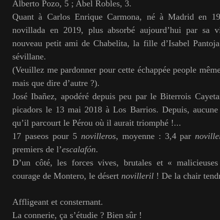
Alberto Pozo, 5 ; Abel Robles, 3.
Quant à Carlos Enrique Carmona, né à Madrid en 199
novillada en 2019, plus absorbé aujourd’hui par sa v
nouveau petit ami de Chabelita, la fille d’Isabel Pantoja
sévillane.
(Veuillez me pardonner pour cette échappée people même
mais que dire d’autre ?).
José Ibañez, apodéré depuis peu par le Biterrois Cayet
picadors le 13 mai 2018 à Los Barrios. Depuis, aucune 
qu’il parcourt le Pérou où il aurait triomphé !...
17 paseos pour 5
novilleros
, moyenne : 3,4 par
noville
premiers de l’
escalafón
.
D’un côté, les forces vives, brutales et « malicieuses
courage de Montero, le désert
novilleril
! De la chair tend
Affligeant et consternant.
La connerie, ça s’étudie ? Bien sûr !