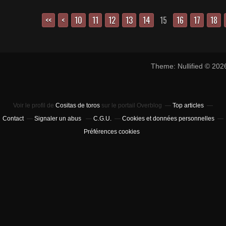
<<
<
10
11
12
13
14
15
16
17
18
Theme: Nullified © 20
Voir le profil de
Cositas de toros
sur le portail Overblog
Top articles
Contact
Signaler un abus
C.G.U.
Cookies et données personnelles
Préférences cookies