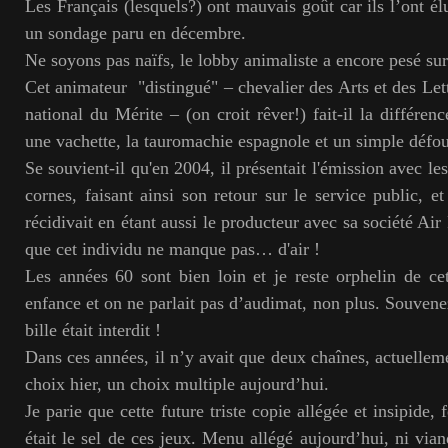
Les Français (lesquels?) ont mauvais goût car ils l’ont é
un sondage paru en décembre.
Ne soyons pas naïfs, le lobby animaliste a encore pesé sur 
Cet animateur "distingué" – chevalier des Arts et des Lett
national du Mérite – (on croit rêver!) fait-il la différen
une vachette, la tauromachie espagnole et un simple défo
Se souvient-il qu'en 2004, il présentait l'émission avec le
cornes, faisant ainsi son retour sur le service public, et
récidivait en étant aussi le producteur avec sa société Ai
que cet individu ne manque pas… d'air !
Les années 60 sont bien loin et je reste orphelin de cet
enfance et on ne parlait pas d’audimat, non plus. Souvenez
bille était interdit !
Dans ces années, il n’y avait que deux chaînes, actuellem
choix hier, un choix multiple aujourd’hui.
Je parie que cette future triste copie allégée et insipide,
était le sel de ces jeux. Menu allégé aujourd’hui, ni vian