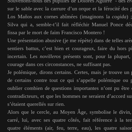
Souvenons-nous des pupilles de Dolores Aguirre - des
er
sur le sable avec la carrure d’un orque et la férocité des 
Los Maños aux cornes abîmées (imaginons la
cogida
) 
Silva qui a, semble-t’il fait réfléchir Manuel Ponce déc
fissa par le mort de faim Francisco Montero !
Une présentation abusive (je me répète) dans de telles arèn
sentiers battus, c’est bien et courageux, faire du hors pis
incertain. Les
novilleros
présents sont, pour la plupart,
courage dans ces circonstances, ne suffisant pas.
Je polémique, dirons certains. Certes, mais je trouve un 
de certains contre tout ce qui s’appelle polémique ou 
oublier combien de questions importantes n’ont pu être 
contradicteurs, et que les hommes ne seraient d’accord sur
s’étaient querellés sur rien.
Alors que le cercle, au Moyen Âge, symbolise le divin, 
carré, lui, avec ses quatre côtés, fait référence à la te
quatre éléments (air, feu, terre, eau), les quatre saiso