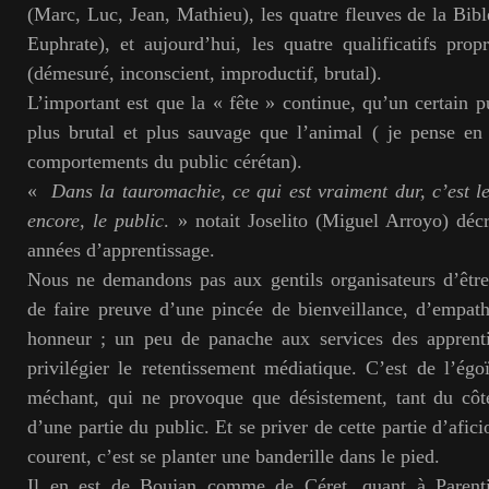
(Marc, Luc, Jean, Mathieu), les quatre fleuves de la Bibl
Euphrate), et aujourd’hui, les quatre qualificatifs pro
(démesuré, inconscient, improductif, brutal).
L’important est que la « fête » continue, qu’un certain p
plus brutal et plus sauvage que l’animal ( je pense en 
comportements du public cérétan).
«
Dans la tauromachie, ce qui est vraiment dur, c’est l
encore, le public
. » notait Joselito (Miguel Arroyo) décr
années d’apprentissage.
Nous ne demandons pas aux gentils organisateurs d’être
de faire preuve d’une pincée de bienveillance, d’empathi
honneur ; un peu de panache aux services des apprenti
privilégier le retentissement médiatique. C’est de l’ég
méchant, qui ne provoque que désistement, tant du côt
d’une partie du public. Et se priver de cette partie d’afic
courent, c’est se planter une banderille dans le pied.
Il en est de Boujan comme de Céret, quant à Parent