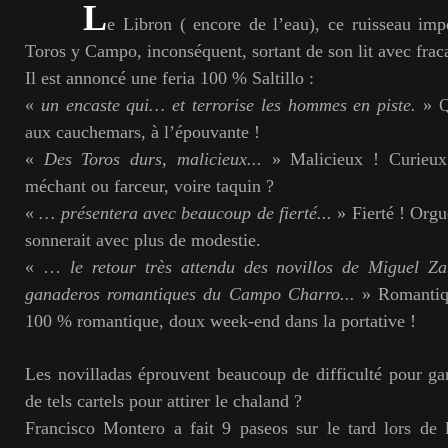
L
e Libron ( encore de l’eau), ce ruisseau imp
Toros y Campo, inconséquent, sortant de son lit avec frac
Il est annoncé une feria 100 % Saltillo :
«
un encaste qui… et terrorise les hommes en piste.
» Qu
aux cauchemars, à l’épouvante !
«
Des Toros durs, malicieux...
» Malicieux ! Curieux q
méchant ou farceur, voire taquin ?
«
… présentera avec beaucoup de fierté...
» Fierté ! Orgu
sonnerait avec plus de modestie.
« …
le retour très attendu des novillos de Miguel Za
ganaderos romantiques du Campo Charro...
» Romantiq
100 % romantique, doux week-end dans la portative !
Les novilladas éprouvent beaucoup de difficulté pour gar
de tels cartels pour attirer le chaland ?
Francisco Montero a fait 9 paseos sur le tard lors de 