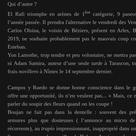
Qui d’autre ?
ère
El Rafi triomphe en arènes de 1
catégorie, 9 paseos
l’année passée. Il prendra l'alternative le vendredi des V
Carlos Olsina, le voisin de Béziers, présent en Arles, 
2019, ne souhaite probablement pas le mauvais coup c
Esteban.
Yon Lamothe, trop tendre et peu volontaire, ne mettra pa
ni Adam Samira, auteur d’une seule
tarde
à Tarascon, to
frais
novillero
à Nîmes le 14 septembre dernier.
Campos y Ruedo se donne bonne conscience dans le ge
offre une opportunité, ils n’en veulent pas... » Mais, ce 
parler du soupir des fleurs quand on les coupe !
Boujan ne fait pas dans la dentelle : souvent des pré
armures plus que douteuses ( l’annonce au micro de 
récurrente), au
trapío
impressionnant, inapproprié dans un