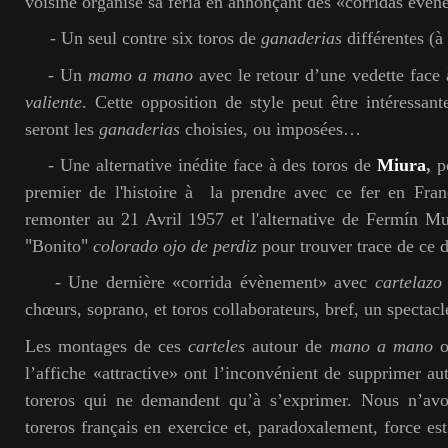
voisine organise sa feria en annonçant des «corridas évèn
- Un seul contre six toros de
ganaderias
différentes (à
- Un
mamo a mano
avec le retour d’une vedette face 
valiente
. Cette opposition de style peut être intéressant
seront les
ganaderias
choisies, ou imposées…
- Une alternative inédite face à des toros de
Miura
,
p
premier de l'histoire à la prendre avec ce fer en Fran
remonter au 21 Avril 1957 et l'alternative de Fermín Mu
"
"
Bonito
colorado ojo de perdiz
pour trouver trace de ce d
- Une dernière «corrida évènement» avec
cartelazo
chœurs, soprano, et toros collaborateurs, bref, un spectac
Les montages de ces
carteles
autour de
mano a mano
o
l’affiche «attractive» ont l’inconvénient de supprimer au
toreros qui ne demandent qu’à s’exprimer. Nous n’avo
toreros français en exercice et, paradoxalement, force est