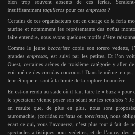
bien trop souvent absents de ces ferias. Seraient
insuffisamment
taquileros
pour ces
empresas
?
Certains de ces organisateurs ont en charge de la feria m
taurine et notamment les représentants des
peñas
montoi
faire entendre, nous avons quelques motifs d’être raisonn
Comme le jeune
becceriste
copie son torero vedette, 
grandes
empresas
, est suivi par les petites. Et l’on vo
Ouest, certaines arènes de troisième catégorie y aller d
voir même des corridas concours ! Dans le même temps, d’
leur éthique et sont à la limite de la rupture financière.
En est-on rendu au stade où il faut faire le « buzz » pour 
le spectateur vienne poser son séant sur les
tendidos
? Je
en résulte que, de plus en plus, nous sont proposé
tauromachie, (corridas
toristas
ou
toreristas),
nous oblige
écart ce qui, vous l’avouerez, n’est plus tout à fait de 
spectacles artistiques pour vedettes, et de l’autre, des n