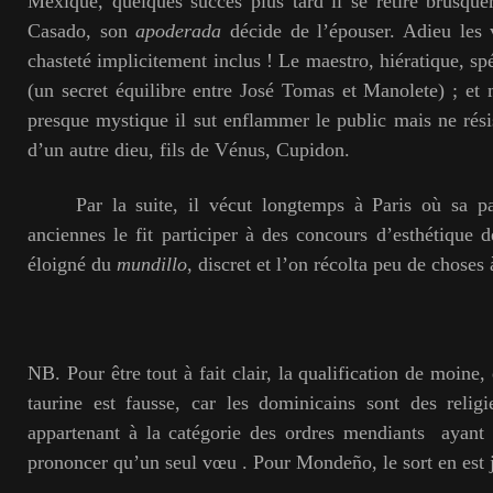
Mexique, quelques succès plus tard il se retire brusqu
Casado, son
apoderada
décide de l’épouser.
Adieu les 
chasteté implicitement inclus !
Le maestro, hiératique, spéc
(un secret équilibre entre José Tomas et Manolete) ;
et m
presque mystique il sut enflammer le public mais ne rési
d’un autre dieu, fils de Vénus, Cupidon.
Par la suite, il vécut longtemps à Paris où sa pas
anciennes le fit participer à des concours d’esthétique d
éloigné du
mundillo
, discret et l’on récolta peu de choses 
N
B. Pour être tout à fait clair, la qualification de moine
taurine est fausse, car les dominicains sont des reli
appartenant à la catégorie des ordres mendiants
ayant 
prononcer qu’un seul vœu .
Pour Mondeño, le sort en est 