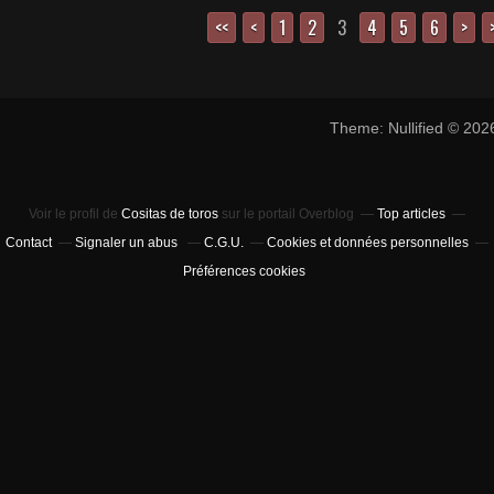
<<
<
1
2
3
4
5
6
>
Theme: Nullified © 20
Voir le profil de
Cositas de toros
sur le portail Overblog
Top articles
Contact
Signaler un abus
C.G.U.
Cookies et données personnelles
Préférences cookies