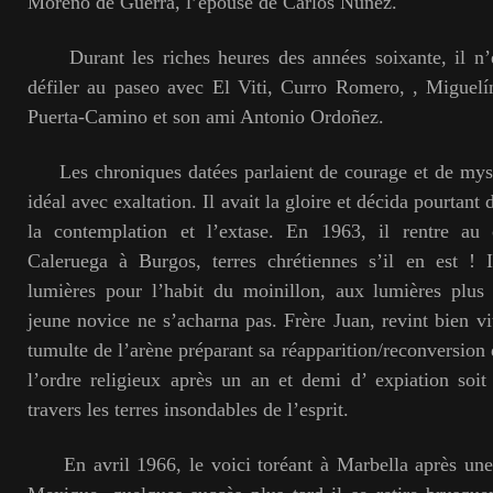
Moreno de Guerra, l’épouse de Carlos Nuñez.
Durant les riches heures des années soixante, il n’ét
défiler au paseo avec El Viti, Curro Romero, , Miguelí
Puerta-Camino et son ami Antonio Ordoñez.
Les chroniques datées parlaient de courage et de mysti
idéal avec exaltation.
Il avait la gloire et décida pourtant 
la contemplation et l’extase. En 1963, il rentre au
Caleruega à Burgos, terres chrétiennes s’il en est ! 
lumières pour l’habit du mo
i
nillon, aux lumières plus 
jeune novice ne s’acharna pas. Frère Juan, revint bien vi
tumulte de l’arène préparant sa réapparition/reconversion
l’ordre religieux après un an et demi d’ expiation soi
travers les terres insondables de l’esprit.
En avril 1966, le voici toréant à Marbella après une 