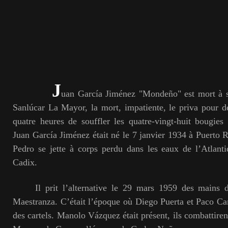
J
uan García Jiménez "Mondeño" est mort à 
Sanlúcar La Mayor, la mort, impatiente, le priva pour 
quatre heures de souffler les quatr
e
-vingt-huit bougies
Juan García Jiménez était né le 7 janvier 1934 à Puerto R
Pedro se jette à corps perdu dans les eaux de l’Atlant
Cadix.
Il prit l’alternative le 29 mars 1959 d
e
s mains 
Maestranza. C’était l’époque où Diego Puerta et
Paco Cam
des cartels. Manolo Vázquez était présent, ils combattire