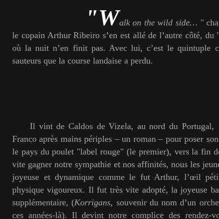
"W
alk on the wild side… "
cha
le copain Arthur Ribeiro s’en est allé de l’autre côté, du
où la nuit n’en finit pas. Avec lui, c’est le quintupl
sauteurs que la course landaise a perdu.
Il vint de Caldos de Vizela, au nord du Portugal, 
Franco après mains périples – un roman – pour poser son
le pays du poulet "label rouge" (le premier), vers la fin d
vite gagner notre sympathie et nos affinités, nous les jeun
joyeuse et dynamique comme le fut Arthur, l’œil péti
physique vigoureux. Il fut très vite adopté, la joyeuse 
supplémentaire, (
K
orrigan
s,
souvenir
du nom d’un orches
ces années-là). Il devint notre complice des rendez-