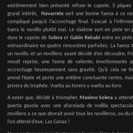
extrêmement bien présenté refuse le capote, 3 piques
grand intérêt,
Navarrete
sert une bonne faena à ce novi
compliqué jusqu’à l’accrochage final. Evacué à l’infirmer
tuera le novillo plutôt mal. Le sixième sort en piste en
dans le capote de
Solera
et
Gabin Rehabi
entre en piste
extraordinaire en quatre rencontres parfaites. La faena 
un novillo et un novillero ayant décidé d’en découdre, fri
moult reprise, une faena de valiente, émotionnante q
accrochage heureusement sans gravité. Qu’à cela ne t
prend l’épée et porte une entière concluante certes, mais
privera du trophée. Vuelta au torero y vuelta au toro.
A noter que, décidé à triompher,
Maxime Solera
a attend
puerta gayola avec une afarolada de rodilla spectacul
novillero a ce que devrait avoir tous les novilleros, ou du
l’on attend d’eux, Las Ganas !