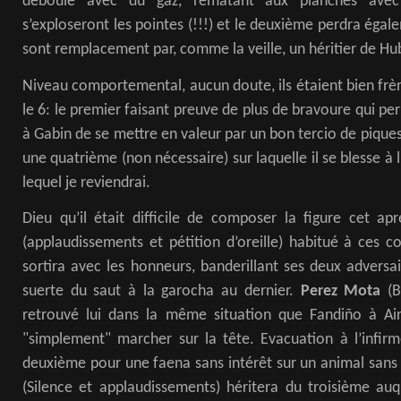
déboulé avec du gaz, rématant aux planches avec 
s’exploseront les pointes (!!!) et le deuxième perdra égale
sont remplacement par, comme la veille, un héritier de Hu
Niveau comportemental, aucun doute, ils étaient bien frère
le 6: le premier faisant preuve de plus de bravoure qui pe
à Gabin de se mettre en valeur par un bon tercio de piques
une quatrième (non nécessaire) sur laquelle il se blesse à l’
lequel je reviendrai.
Dieu qu’il était difficile de composer la figure cet a
(applaudissements et pétition d’oreille) habitué à ces c
sortira avec les honneurs, banderillant ses deux adversai
suerte du saut à la garocha au dernier.
Perez Mota
(Bl
retrouvé lui dans la même situation que Fandiño à Air
"simplement" marcher sur la tête. Evacuation à l’infir
deuxième pour une faena sans intérêt sur un animal sans
(Silence et applaudissements) héritera du troisième auq