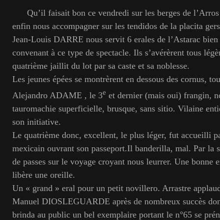
Qu’il faisait bon ce vendredi sur les berges de l’Arros 
enfin nous accompagner sur les tendidos de la placita gers
Jean-Louis DARRE nous servit 6 erales de l’Astarac bien 
convenant à ce type de spectacle. Ils s’avérèrent tous légè
quatrième jaillit du lot par sa caste et sa noblesse.
Les jeunes épées se montrèrent en dessous des cornus, tou
e
Alejandro ADAME , le 3
et dernier (mais oui) frangin, 
tauromachie superficielle, brusque, sans sitio. Vilaine entiè
son initiative.
Le quatrième donc, excellent, le plus léger, fut accueilli p
mexicain ouvrant son passeport.Il banderilla, mal. Par la s
de passes sur le voyage croyant nous leurrer. Une bonne e
libère une oreille.
Un « grand » eral pour un petit novillero. Arrastre applaud
Manuel DIOSLEGUARDE après de nombreux succès dont 
brinda au public un bel exemplaire portant le n°65 se pr