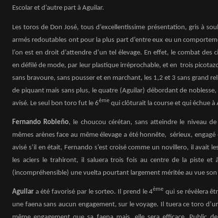
Escolar et d’autre part à Aguilar.
Les toros de Don José, tous d’excellentissime présentation, gris à so
armés redoutables ont pour la plus part d’entre eux eu un comportem
l’on est en droit d’attendre d’un tel élevage. En effet, le combat des 
en défilé de mode, par leur plastique irréprochable, et en trois picota
sans bravoure, sans pousser et en marchant, les 1,2 et 3 sans grand rel
de piquant mais sans plus, le quatre (Aguilar) débordant de noblesse, 
ème
avisé. Le seul bon toro fut le 6
qui clôturait la course et qui échue à
Fernando Robleño
, le choucou cérétan, sans atteindre le niveau de
mêmes arènes face au même élevage a été honnête, sérieux, engagé et
avisé s’il en était, Fernando s’est croisé comme un novillero, il avait le
les aciers le trahiront, il saluera trois fois au centre de la piste et à
(incompréhensible) une vuelta pourtant largement méritée au vue son
ème
Aguilar
a été favorisé par le sorteo. Il prend le 4
qui se révèlera êt
une faena sans aucun engagement, sur le voyage. Il tuera ce toro d’un
même engagement que sa faena mais, elle sera efficace. Public debo