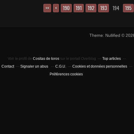
<<
<
100
110
120
130
140
150
160
170
180
190
191
192
193
194
195
Theme: Nullified © 20
Voir le profil de
Cositas de toros
sur le portail Overblog
Top articles
Contact
Signaler un abus
C.G.U.
Cookies et données personnelles
Préférences cookies