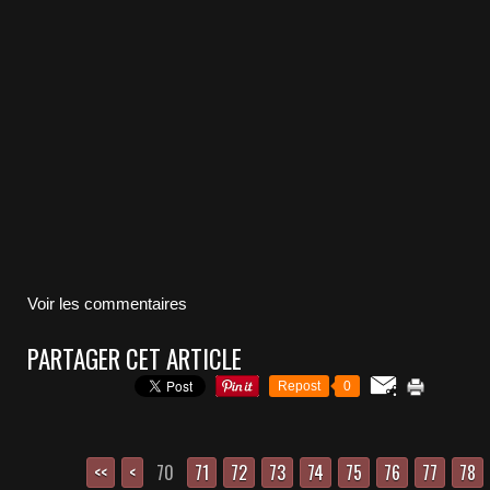
Voir les commentaires
PARTAGER CET ARTICLE
Repost
0
<<
<
70
10
20
30
40
50
60
71
72
73
74
75
76
77
78