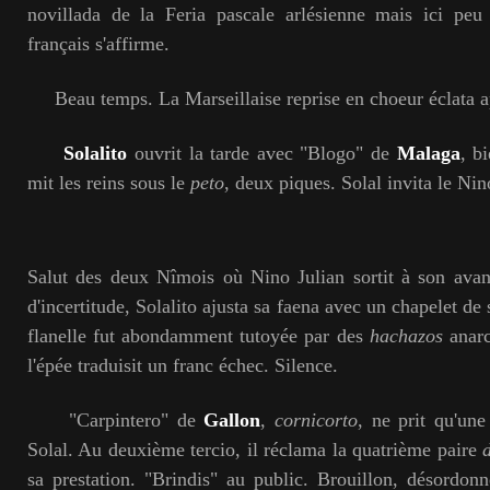
novillada de la Feria pascale arlésienne mais ici peu 
français s'affirme.
Beau temps. La Marseillaise reprise en choeur éclata a
Solalito
ouvrit la tarde avec "Blogo" de
Malaga
, b
mit les reins sous le
peto
, deux piques. Solal invita le Nin
Salut des deux Nîmois où Nino Julian sortit à son av
d'incertitude, Solalito ajusta sa faena avec un chapelet de 
flanelle fut abondamment tutoyée par des
hachazos
anarc
l'épée traduisit un franc échec. Silence.
"Carpintero" de
Gallon
,
cornicorto
, ne prit qu'un
Solal. Au deuxième tercio, il réclama la quatrième paire
sa prestation. "Brindis" au public. Brouillon, désordonn