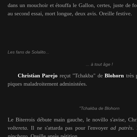
dans un mouchoir et étouffa le Gallon, certes, juste de f
au second essai, mort longue, deux avis. Oreille festive.
Les fans de Solalito...
... à tout âge !
Christian Parejo
reçut "Tchakba" de
Blohorn
très 
piques maladroitement administées.
"Tchakba de Blohorn
Le Biterrois débute main gauche, le novillo s'avise, Chri
voltereta
. Il ne s'attarda pas pour l'envoyer
ad patrès
. 
pinchazo
. Oreille après pétition.