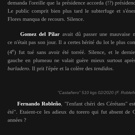
demanda l'oreille que la présidence accorda (!?) présiden
Le public comprit bien plus tard le subterfuge et s'én
Flores manqua de recours. Silence.
Gomez del Pilar
avait dû passer une mauvaise nu
ce n'était pas son jour. Il a certes hérité du lot le plus 
e
(4
) fut tué sans avoir été torréé. Silence, et le der
gauche en plumeau ne valait guère mieux surtout aprè
burladero
. Il prit l'épée et la colère des
tendidos
.
"Castañero" 510 kgs 02/2020 (F. Robleñ
Fernando Robleño
, "l'enfant chéri des Cérétans" est
été". Etaient-ce les adieux du torero qui fut absent de 
années ?