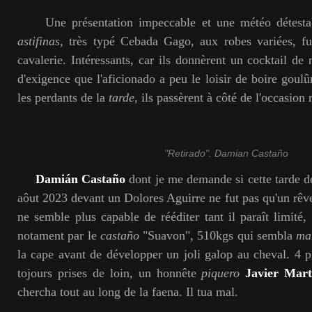
Une présentation impeccable et une météo détestabl
astifinas
, très typé Cebada Gago, aux robes variées, fut
cavalerie. Intéressants, car ils donnèrent un cocktail de
d'exigence que l'aficionado a peu le loisir de boire goul
les perdants de la
tarde
, ils passèrent à côté de l'occasion 
"Retirado". Damian Castaño
Damián Castaño
dont je me demande si cette tarde de
aôut 2023 devant un Dolores Aguirre ne fut pas qu'un rêve
ne semble plus capable de rééditer tant il paraît limité,
notament par le
castaño
"Suavon", 510kgs qui sembla
ma
la cape avant de développer un joli galop au cheval. 4 pi
tojours prises de loin, un honnête
piquero
Javier Mar
chercha tout au long de la faena. Il tua mal.