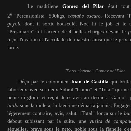
Le madrilène
Gomez del Pilar
était tout
e
2
"Percusionista" 500kgs,
castaño oscuro
. Recevant "P
gayola
dont il sortit bousculé, Noe fit le job et le t
"Presidiario" fut l'acteur de 4 belles charges devant le
p
reçut l'ovation et l'accolade du maestro ainsi que le prix 
tarde.
"Percusionista". Gomez del Pilar
Déçu par le colombien
Juan de Castilla
qui brilla
laborieux avec ses deux Sobral "Gamo" et "Total" qui ne l'
peine ni gloire et reçut deux avis au dernier. "Gamo",
tardo
sous la muleta, la faena ne démarra jamais. Engageme
légèrement contraire, avis, salut. "Total" fonça sur le
bur
debout subissant par la suite. une
vuelta de campan
séquelles, brave sous le
peto
, noble sous la flanelle c'