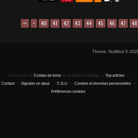
<<
<
10
20
30
40
41
42
43
44
45
46
47
48
Theme: Nullified © 20
Voir le profil de
Cositas de toros
sur le portail Overblog
Top articles
Contact
Signaler un abus
C.G.U.
Cookies et données personnelles
Préférences cookies