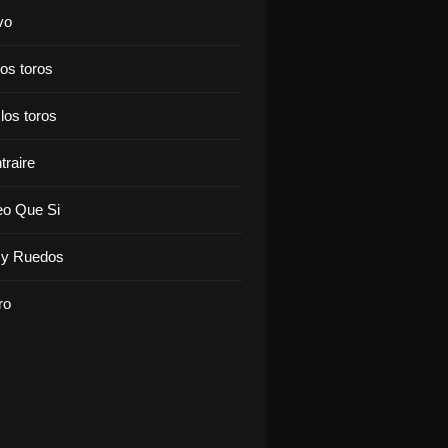
vo
los toros
 los toros
traire
eo Que Si
y Ruedos
ro