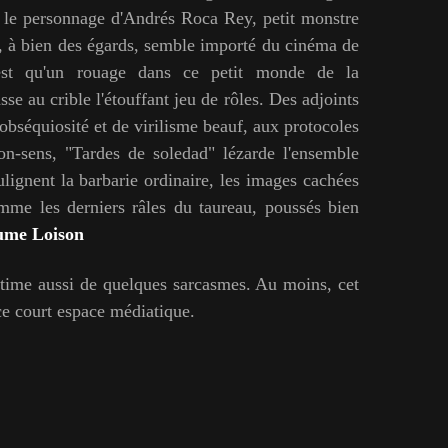
r le personnage d'Andrés Roca Rey, petit monstre
, à bien des égards, semble importé du cinéma de
est qu'un rouage dans ce petit monde de la
se au crible l'étouffant jeu de rôles. Des adjoints
'obséquiosité et de virilisme beauf, aux protocoles
on-sens, "Tardes de soledad" lézarde l'ensemble
oulignent la barbarie ordinaire, les images cachées
omme les derniers râles du taureau, poussés bien
ume Loison
ime aussi de quelques sarcasmes. Au moins, cet
 ce court espace médiatique.