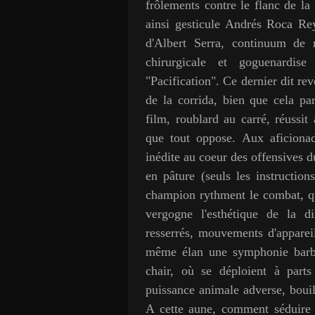
frôlements contre le flanc de la
ainsi gesticule Andrés Roca Re
d'Albert Serra, continuum de r
chirurgicale et goguenardis
"Pacification". Ce dernier dit re
de la corrida, bien que cela par
film, roublard au carré, réussit
que tout oppose. Aux aficionad
inédite au coeur des offensives d
en pâture (seuls les instructio
champion rythment le combat, qua
vergogne l'esthétique de la di
resserrés, mouvements d'appare
même élan une symphonie barbar
chair, où se déploient à parts
puissance animale adverse, bouil
A cette aune, comment séduire l