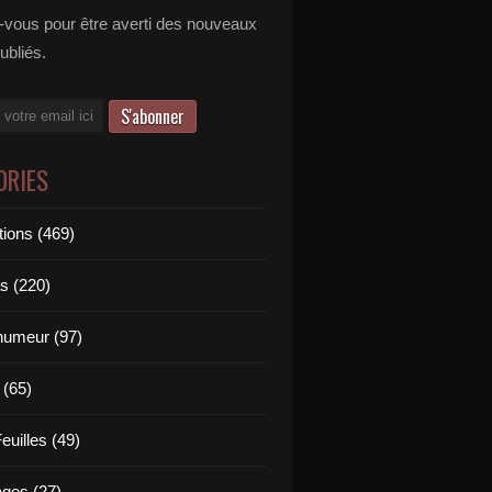
vous pour être averti des nouveaux
publiés.
ORIES
tions (469)
s (220)
'humeur (97)
 (65)
euilles (49)
es (27)