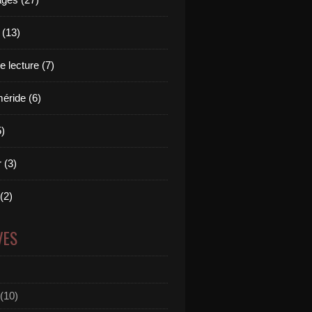
 (13)
 lecture (7)
ride (6)
5)
 (3)
 (2)
VES
(10)