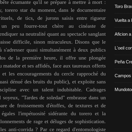
 bête écumante qu'il se prépare à mettre à mort :
Toro Bra
y, torero star du moment, dans le documentaire
ituels, de tics, de jurons saisis entre rigueur
Vuelta a 
e un peu fourre-tout chère au cinéaste de
vendiquer sa neutralité quant au spectacle sanglant
Aficion a
aisse difficile, sinon miraculeux. Disons que le
L'oeil con
 à s'adresser quasi simultanément à deux publics
os de la première heure, il offre une plongée
Peña Cr
u matador et ses affidés, face aux taureaux offerts
ns et les encouragements du cercle rapproché du
Campos 
si dénué des bruits du public), et exploite sans
scipline avec un talent indubitable. Cadrages
Mundoto
il soyeux, "Tardes de soledad" embrasse dans un
e de froissements d'étoffes, de textures et de
 égales l'impétuosité sidérante du torero et la
lonnements de rage et déluges de sophistication.
es anti-corrida ? Par ce regard d'entomologiste