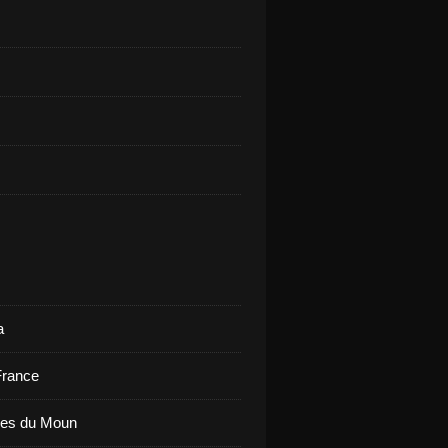
a
France
ues du Moun