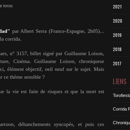
e toros
2021
2020
dad"
par Albert Serra (France-Espagne, 2h05)...
2019
la corrida.
2018
rs, n° 3157, billet signé par Guillaume Loison,
lture, Cinéma. Guillaume Loison, chroniqueur
2017
ici, élément objectif, oeil neuf sur le sujet. Mais
ur ce thème sensible ?
LIENS
a vie est faite de risques et que la mort est
Torofiest
Corrida 
Chroniq
cartoon, déhanchements syncopés, et puis ces