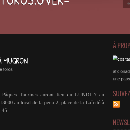
À PRO
À MUGRON
e toros
aficiona
une passer
SUIVE
 Pâques Taurines auront lieu du LUNDI 7 au
00 au local de la peña 2, place de la LaÏcité à
4 45
NEWSL