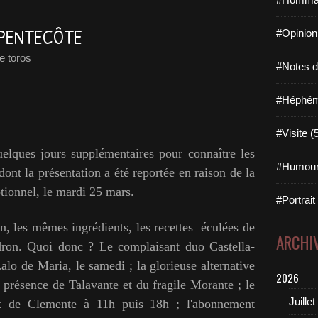
E PENTECÔTE
#Opinion
e toros
#Notes de
#Héphémé
#Visite (
elques jours supplémentaires pour connaître les
#Humour
dont la présentation a été reportée en raison de la
tionnel, le mardi 25 mars.
#Portrait
 les mêmes ingrédients, les recettes éculées de
ARCHI
dron. Quoi donc ? Le complaisant duo Castella-
alo de Maria, le samedi ; la glorieuse alternative
2026
présence de Talavante et du fragile Morante ; le
Juillet
nt de Clemente à 11h puis 18h ; l'abonnement