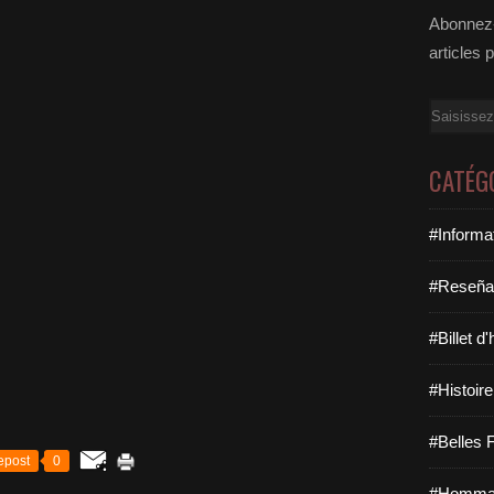
Abonnez-
articles 
Email
CATÉG
#Informa
#Reseña
#Billet d
#Histoire
#Belles F
epost
0
#Hommag