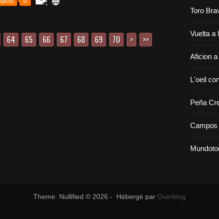
epost
0
Toro Bra
Vuelta a 
64
65
66
67
68
69
70
80
90
100
>
>>
Aficion a
L'oeil con
Peña Cr
Campos 
Mundoto
Theme: Nullified © 2026 - Hébergé par
Overblog