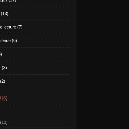
 (13)
 lecture (7)
ride (6)
5)
 (3)
 (2)
VES
(10)