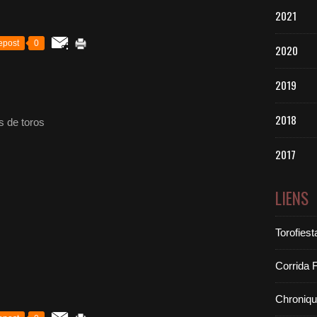
2021
epost
0
2020
2019
2018
s de toros
2017
LIENS
Torofiest
Corrida 
Chroniq