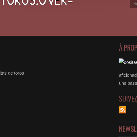
À PRO
tas de toros
aficiona
une passer
SUIVE
NEWSL