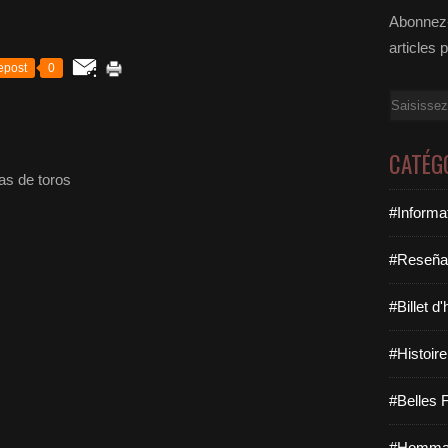
Abonnez-
articles 
epost
0
Email
CATÉG
as de toros
#Informa
#Reseña
#Billet d
#Histoire
#Belles F
#Hommag