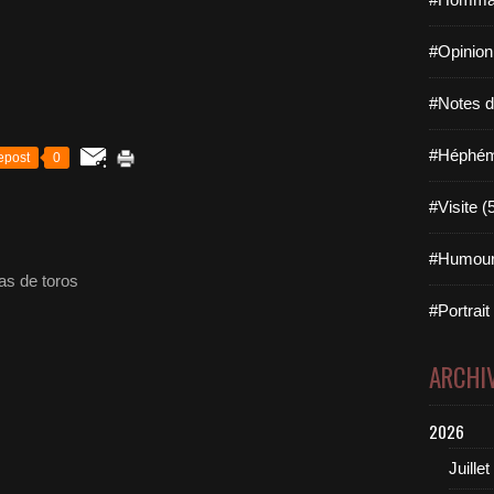
#Opinion
#Notes de
#Héphémé
epost
0
#Visite (
#Humour
as de toros
#Portrait
ARCHI
2026
Juillet