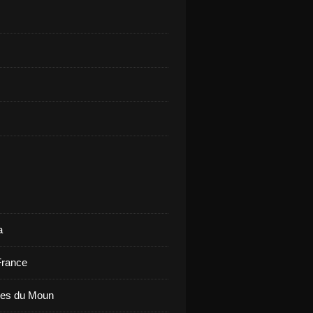
a
France
ues du Moun