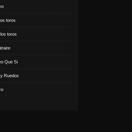
vo
los toros
 los toros
traire
eo Que Si
y Ruedos
ro