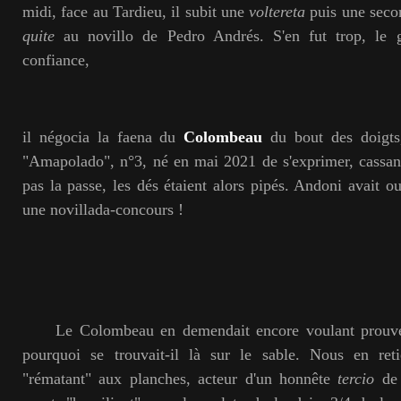
midi, face au Tardieu, il subit une
voltereta
puis une seco
quite
au novillo de Pedro Andrés. S'en fut trop, le g
confiance,
il négocia la faena du
Colombeau
du bout des doigt
"Amapolado", n°3, né en mai 2021 de s'exprimer, cassant
pas la passe, les dés étaient alors pipés. Andoni avait oub
une novillada-concours !
Le Colombeau en demendait encore voulant prouver s
pourquoi se trouvait-il là sur le sable. Nous en ret
"rématant" aux planches, acteur d'un honnête
tercio
de 