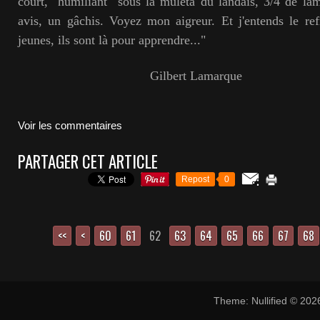
court, "humiliant" sous la muleta du landais, 3/4 de lam
avis, un gâchis. Voyez mon aigreur. Et j'entends le refr
jeunes, ils sont là pour apprendre..."
Gilbert Lamarque
Voir les commentaires
PARTAGER CET ARTICLE
Repost
0
<<
<
10
20
30
40
50
60
61
62
63
64
65
66
67
68
Theme: Nullified © 20