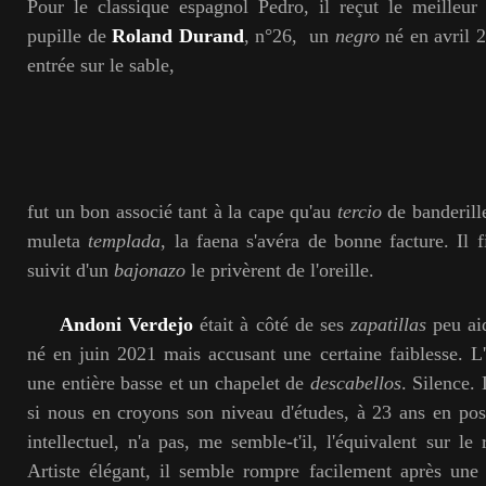
Pour le classique espagnol Pedro, il reçut le meilleur
pupille de
Roland Durand
, n°26, un
negro
né en avril 2
entrée sur le sable,
fut un bon associé tant à la cape qu'au
tercio
de banderill
muleta
templada
, la faena s'avéra de bonne facture. Il fi
suivit d'un
bajonazo
le privèrent de l'oreille.
Andoni Verdejo
était à côté de ses
zapatillas
peu ai
né en juin 2021 mais accusant une certaine faiblesse. L'
une entière basse et un chapelet de
descabellos
. Silence. 
si nous en croyons son niveau d'études, à 23 ans en pos
intellectuel, n'a pas, me semble-t'il, l'équivalent sur le 
Artiste élégant, il semble rompre facilement après une