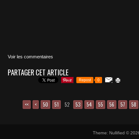
Voir les commentaires
PARTAGER CET ARTICLE
Repost
0
<<
<
10
20
30
40
50
51
52
53
54
55
56
57
58
Theme: Nullified © 20