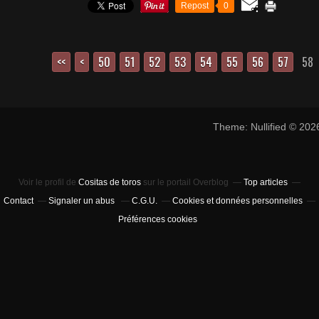
Repost
0
<<
<
10
20
30
40
50
51
52
53
54
55
56
57
58
Theme: Nullified © 20
Voir le profil de
Cositas de toros
sur le portail Overblog
Top articles
Contact
Signaler un abus
C.G.U.
Cookies et données personnelles
Préférences cookies