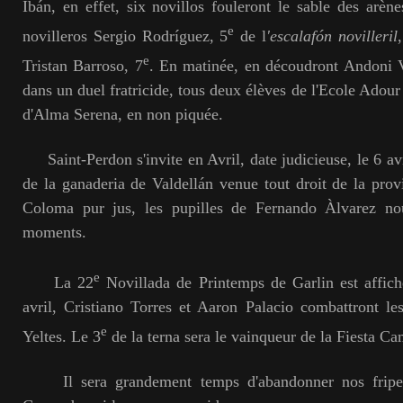
Ibán, en effet, six novillos fouleront le sable des arèn
e
novilleros Sergio Rodríguez, 5
de l
'escalafón novilleril
e
Tristan Barroso, 7
. En matinée, en découdront Andoni 
dans un duel fratricide, tous deux élèves de l'Ecole Adour
d'Alma Serena, en non piquée.
Saint-Perdon s'invite en Avril, date judicieuse, le 6 av
de la ganaderia de Valdellán venue tout droit de la pr
Coloma pur jus, les pupilles de Fernando Àlvarez no
moments.
e
La 22
Novillada de Printemps de Garlin est affic
avril, Cristiano Torres et Aaron Palacio combattront le
e
Yeltes. Le 3
de la terna sera le vainqueur de la Fiesta C
Il sera grandement temps d'abandonner nos fripes d